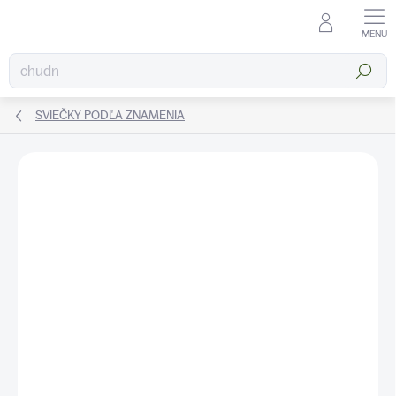
Prejsť
na
obsah
Hľadať
SVIEČKY PODĽA ZNAMENIA
ZNAČKA:
KATEA