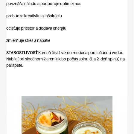
povznáša náladu a podporuje optimizmus
prebúdza kreativitu a inšpiráciu
očisťuje priestor a dodáva energiu
zmierňuje stres a napätie
STAROSTLIVOSŤ:
Kameň čistiť raz do mesiaca pod tečúcou vodou.
Nabíjať pri slnečnom žiarení alebo počas splnu (1. a 2. deň splnu) na
parapete.