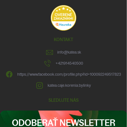
KONTAKT
info
@
katea.sk
+421914540500
https://www.facebook.com/profile.php?id=100092249517823
katea.caje.korenia.bylinky
SLEDUJTE NÁS
ODOBERAŤ NEWSLETTER