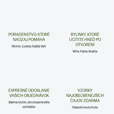
PORADENSTVO, KTORÉ
BYLINKY, KTORÉ
NAOZAJ POMÁHA
UCÍTITE HNEĎ PO
OTVORENÍ
Rýchlo. Ľudsky. Každý deň.
Vôňa. Farba. Kvalita.
EXPRESNÉ ODOSLANIE
VZORKY
VAŠICH OBJEDNÁVOK
NAJOBĽÚBENEJŠÍCH
ČAJOV ZDARMA
Balíme rýchlo, doručujeme ešte
rýchlejšie.
Objavte nové chute.