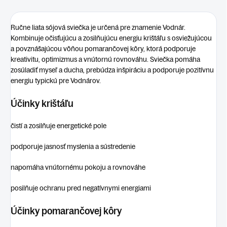
Ručne liata sójová sviečka je určená pre znamenie
Vodnár
.
Kombinuje očisťujúcu a zosilňujúcu energiu
krištáľu
s osviežujúcou
a povznášajúcou vôňou
pomarančovej kôry
, ktorá podporuje
kreativitu, optimizmus a vnútornú rovnováhu. Sviečka pomáha
zosúladiť myseľ a ducha, prebúdza inšpiráciu a podporuje pozitívnu
energiu typickú pre Vodnárov.
Účinky krištáľu
čistí a zosilňuje energetické pole
podporuje jasnosť myslenia a sústredenie
napomáha vnútornému pokoju a rovnováhe
posilňuje ochranu pred negatívnymi energiami
Účinky pomarančovej kôry