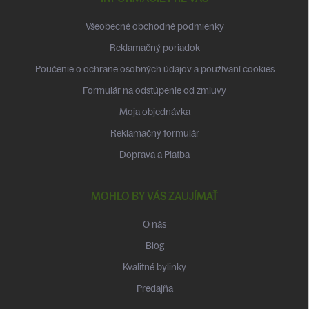
ä
t
Všeobecné obchodné podmienky
i
Reklamačný poriadok
e
Poučenie o ochrane osobných údajov a používaní cookies
Formulár na odstúpenie od zmluvy
Moja objednávka
Reklamačný formulár
Doprava a Platba
MOHLO BY VÁS ZAUJÍMAŤ
O nás
Blog
Kvalitné bylinky
Predajňa