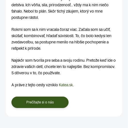
detstva. Ich vôňa, sila, prirodzenosť… vždy ma k nim niečo
ťahalo. Nebol to plán. Skôr tichý záujem, ktorý vo mne
postupne rástol.
Rokmi som sa k nim vracala čoraz viac. Začala som sa učiť,
skúšať, kombinovať, hľadať súvislosti. To, čo bolo kedysi len
zvedavosťou, sa postupne menilo na hlbšie pochopenie a
rešpekt k prírode.
Najskôr som tvorila pre seba a svoju rodinu. Pretože keď ide o
zdravie vašich detí, chcete len to najlepšie. Bez kompromisov.
S dôverou v to, čo používate.
A práve z tejto cesty vzniklo
Katea.sk
.
Prečítajte si o nás