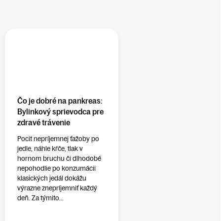
Čo je dobré na pankreas:
Bylinkový sprievodca pre
zdravé trávenie
Pocit nepríjemnej ťažoby po
jedle, náhle kŕče, tlak v
hornom bruchu či dlhodobé
nepohodlie po konzumácii
klasických jedál dokážu
výrazne znepríjemniť každý
deň. Za týmito...