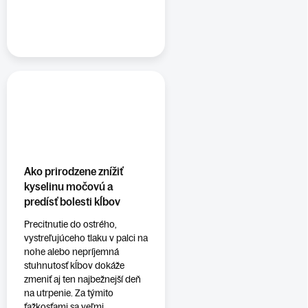
Ako prirodzene znížiť
kyselinu močovú a
predísť bolesti kĺbov
Precitnutie do ostrého,
vystreľujúceho tlaku v palci na
nohe alebo nepríjemná
stuhnutosť kĺbov dokáže
zmeniť aj ten najbežnejší deň
na utrpenie. Za týmito
ťažkosťami sa veľmi...