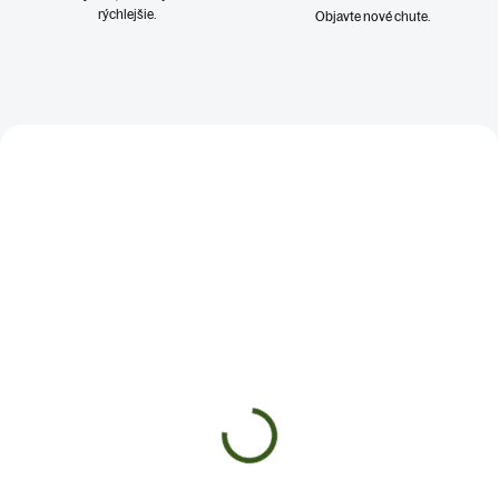
rýchlejšie.
Objavte nové chute.
TRÁVENIE A ŽALÚDOK
ŠPECIÁLNE PROBLÉMY
PEČEŇ A DETOX
KATKA ODPORÚČA
KATKA ODPORÚČA
SKLADOM
SKLADOM
(>5 KS)
(>5 KS)
SUŠENÁ CVIKLA
TINKTÚRA LYMFA
€8
€10,99
od
Detail
Do košíka