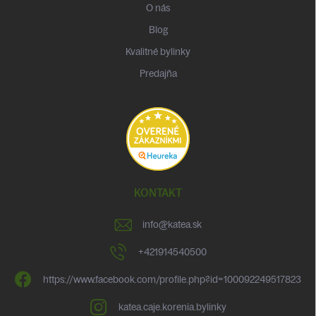
O nás
Blog
Kvalitné bylinky
Predajňa
KONTAKT
info
@
katea.sk
+421914540500
https://www.facebook.com/profile.php?id=100092249517823
katea.caje.korenia.bylinky