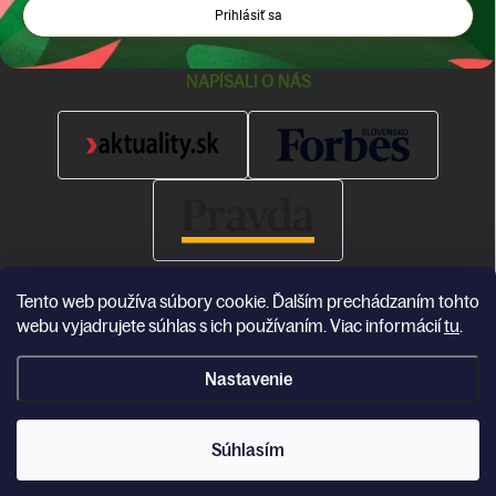
Prihlásiť sa
NAPÍSALI O NÁS
Tento web používa súbory cookie. Ďalším prechádzaním tohto
webu vyjadrujete súhlas s ich používaním. Viac informácií
tu
.
Nastavenie
Copyright 2026
Katea
. Všetky práva vyhradené.
Súhlasím
Vytvoril Shoptet