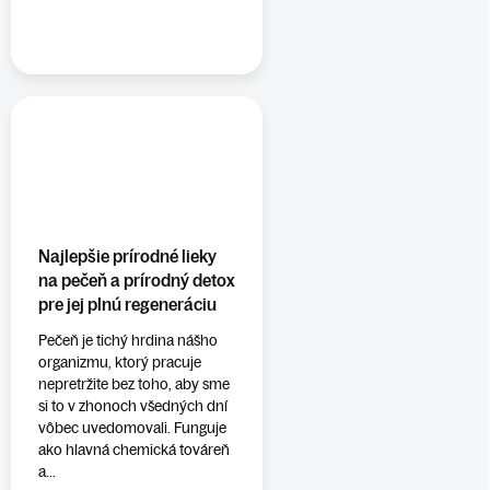
Najlepšie prírodné lieky
na pečeň a prírodný detox
pre jej plnú regeneráciu
Pečeň je tichý hrdina nášho
organizmu, ktorý pracuje
nepretržite bez toho, aby sme
si to v zhonoch všedných dní
vôbec uvedomovali. Funguje
ako hlavná chemická továreň
a...