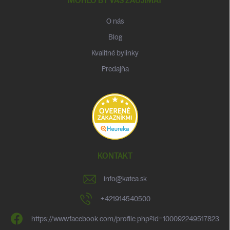
MOHLO BY VÁS ZAUJÍMAŤ
O nás
Blog
Kvalitné bylinky
Predajňa
KONTAKT
info
@
katea.sk
+421914540500
https://www.facebook.com/profile.php?id=100092249517823