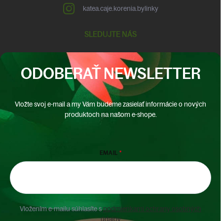
katea.caje.korenia.bylinky
SLEDUJTE NÁS
ODOBERAŤ NEWSLETTER
Vložte svoj e-mail a my Vám budeme zasielať informácie o nových
produktoch na našom e-shope.
EMAIL
Vložením e-mailu súhlasíte s
podmienkami ochrany osobných
údajov