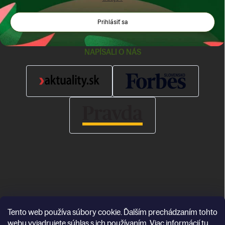
Prihlásiť sa
NAPÍSALI O NÁS
Tento web používa súbory cookie. Ďalším prechádzaním tohto
Copyright 2026
Katea
. Všetky práva vyhradené.
webu vyjadrujete súhlas s ich používaním. Viac informácií
tu
.