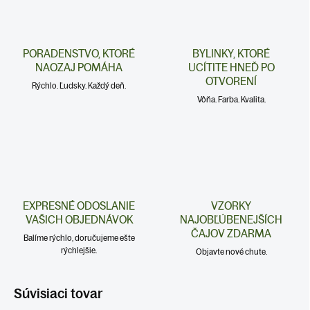
PORADENSTVO, KTORÉ
BYLINKY, KTORÉ
NAOZAJ POMÁHA
UCÍTITE HNEĎ PO
OTVORENÍ
Rýchlo. Ľudsky. Každý deň.
Vôňa. Farba. Kvalita.
EXPRESNÉ ODOSLANIE
VZORKY
VAŠICH OBJEDNÁVOK
NAJOBĽÚBENEJŠÍCH
ČAJOV ZDARMA
Balíme rýchlo, doručujeme ešte
rýchlejšie.
Objavte nové chute.
Súvisiaci tovar