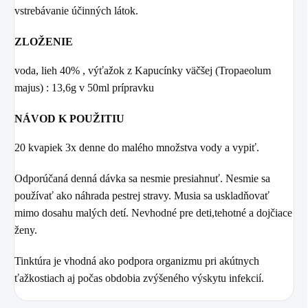
vstrebávanie účinných látok.
ZLOŽENIE
voda, lieh 40% , výťažok z Kapucínky väčšej (Tropaeolum
majus) : 13,6g v 50ml prípravku
NÁVOD K POUŽITIU
20 kvapiek 3x denne do malého množstva vody a vypiť.
Odporúčaná denná dávka sa nesmie presiahnuť. Nesmie sa
používať ako náhrada pestrej stravy. Musia sa uskladňovať
mimo dosahu malých detí. Nevhodné pre deti,
tehotné a dojčiace
ženy.
Tinktúra je vhodná ako
podpora organizmu pri akútnych
ťažkostiach aj počas obdobia zvýšeného výskytu infekcií
.