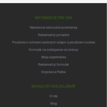
Z
á
p
INFORMÁCIE PRE VÁS
ä
t
Všeobecné obchodné podmienky
i
Reklamačný poriadok
e
Poučenie o ochrane osobných údajov a používaní cookies
Formulár na odstúpenie od zmluvy
Moja objednávka
Reklamačný formulár
Doprava a Platba
MOHLO BY VÁS ZAUJÍMAŤ
O nás
Blog