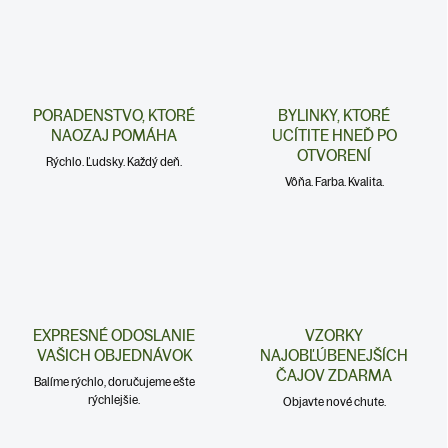
o
i
e
v
p
a
r
n
v
i
k
e
PORADENSTVO, KTORÉ
BYLINKY, KTORÉ
y
NAOZAJ POMÁHA
UCÍTITE HNEĎ PO
v
OTVORENÍ
ý
Rýchlo. Ľudsky. Každý deň.
p
Vôňa. Farba. Kvalita.
i
s
u
EXPRESNÉ ODOSLANIE
VZORKY
VAŠICH OBJEDNÁVOK
NAJOBĽÚBENEJŠÍCH
ČAJOV ZDARMA
Balíme rýchlo, doručujeme ešte
rýchlejšie.
Objavte nové chute.