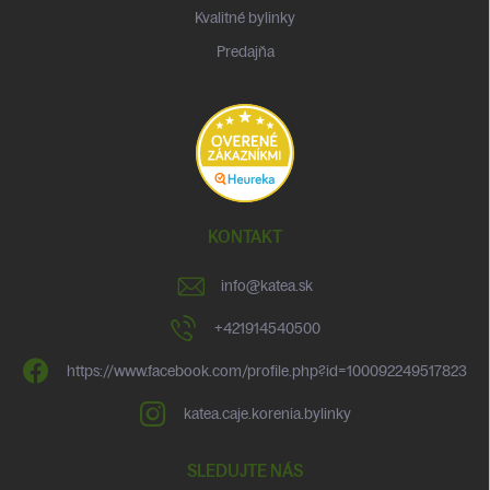
Kvalitné bylinky
Predajňa
KONTAKT
info
@
katea.sk
+421914540500
https://www.facebook.com/profile.php?id=100092249517823
katea.caje.korenia.bylinky
SLEDUJTE NÁS