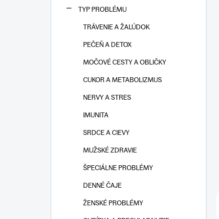
n
TYP PROBLÉMU
e
l
TRÁVENIE A ŽALÚDOK
PEČEŇ A DETOX
MOČOVÉ CESTY A OBLIČKY
CUKOR A METABOLIZMUS
NERVY A STRES
IMUNITA
SRDCE A CIEVY
MUŽSKÉ ZDRAVIE
ŠPECIÁLNE PROBLÉMY
DENNÉ ČAJE
ŽENSKÉ PROBLÉMY