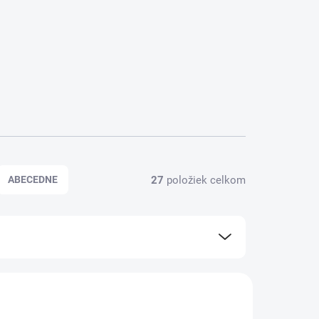
kombinovať s ďalšími produktmi pre komplexnú
 aj našu kategóriu
čajov
, ktoré ponúkajú jemnejší
nodruhové
produkty alebo
zmesi
na mieru.
27
položiek celkom
ABECEDNE
IMUNITA
TRÁVENIE A ŽALÚDOK