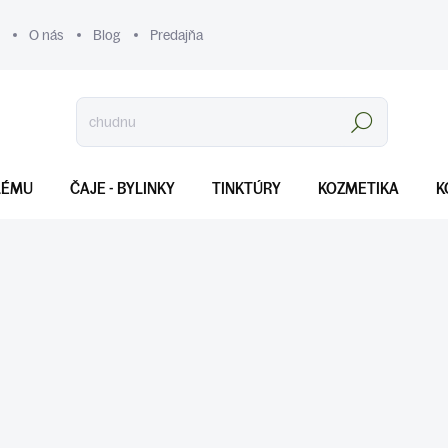
O nás
Blog
Predajňa
Hľadať
LÉMU
ČAJE - BYLINKY
TINKTÚRY
KOZMETIKA
K
Bylinné tinktúry predstavujú koncentrovaný spôsob, ako využiť silu
Tieto kvapky z liečivých rastlín sa pripravujú maceráciou bylín 
účinných látok. Ak hľadáš prirodzenú podporu pre svoje telo, tin
svojej jednoduchej aplikácii a dlhej trvanlivosti. Na rozdiel od č