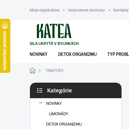
Prejsť
na
Moja objednávka
Hodnotenie obchodu
Kontakty
obsah
NOVINKY
DETOX ORGANIZMU
TYP PROB
Domov
TINKTÚRY
B
Kategórie
o
Preskočiť
č
kategórie
n
NOVINKY
ý
LIMONÁDY
p
a
DETOX ORGANIZMU