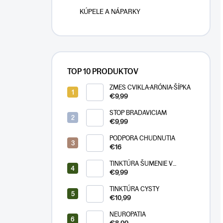
KÚPELE A NÁPARKY
TOP 10 PRODUKTOV
ZMES CVIKLA-ARÓNIA-ŠÍPKA
€9,99
STOP BRADAVICIAM
€9,99
PODPORA CHUDNUTIA
€16
TINKTÚRA ŠUMENIE V
UŠIACH
€9,99
TINKTÚRA CYSTY
€10,99
NEUROPATIA