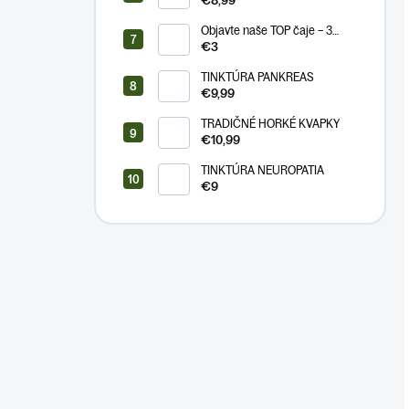
€8,99
Objavte naše TOP čaje – 3
vzorky
€3
TINKTÚRA PANKREAS
€9,99
TRADIČNÉ HORKÉ KVAPKY
€10,99
TINKTÚRA NEUROPATIA
€9