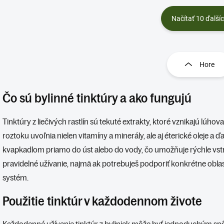
Načítať 10 ďalší
O
v
l
Hore
á
d
a
Čo sú bylinné tinktúry a ako fungujú
c
i
e
Tinktúry z liečivých rastlín sú tekuté extrakty, ktoré vznikajú lúhova
p
roztoku uvoľnia nielen vitamíny a minerály, ale aj éterické oleje a ď
r
v
kvapkadlom priamo do úst alebo do vody, čo umožňuje rýchle vstr
k
pravidelné užívanie, najmä ak potrebuješ podporiť konkrétne oblasti
y
systém.
v
ý
p
Použitie tinktúr v každodennom živote
i
s