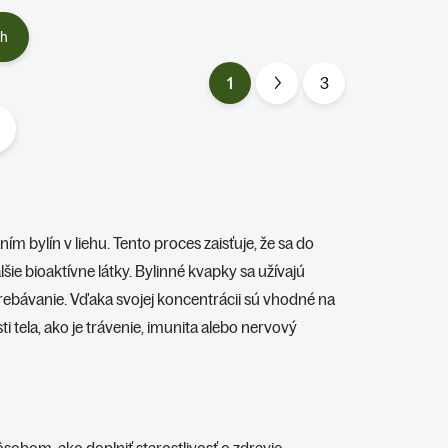
ch
1
3
S
t
r
á
n
k
ním bylín v liehu. Tento proces zaisťuje, že sa do
o
alšie bioaktívne látky. Bylinné kvapky sa užívajú
v
ebávanie. Vďaka svojej koncentrácii sú vhodné na
a
 tela, ako je trávenie, imunita alebo nervový
n
i
e