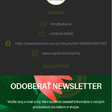
KONTAKT
info
@
katea.sk
+421914540500
https://www.facebook.com/profile.php?id=100092249517823
katea.caje.korenia.bylinky
SLEDUJTE NÁS
ODOBERAŤ NEWSLETTER
Vložte svoj e-mail a my Vám budeme zasielať informácie o nových
produktoch na našom e-shope.