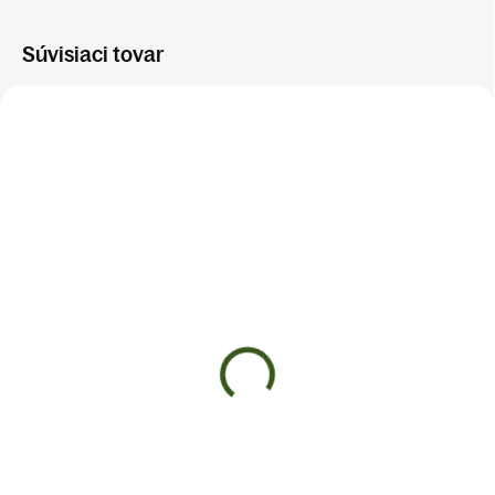
Súvisiaci tovar
SRDCE A CIEVY
SRDCE A CIEVY
SKLADOM
SKLADOM
(>5 KS)
(>5 KS)
SRDCE, CIEVY
ČAJ NA KŔČOVÉ ŽILY
€8,99
€8,99
Do košíka
Do košíka
✅ Pomáha prečisťovať cievy
BYLINKY, KTORÉ VÁS NESKLAMÚ
✅Podpora zdravia srdca ✅
✅Podpora cievneho systému
Podpora krvného obehu ✅ Sypaná
✅Podpora posilnenia srdca,ciev a