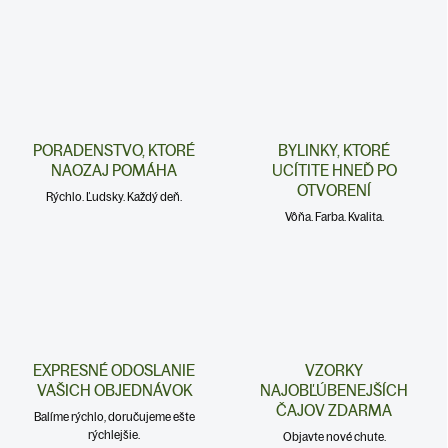
PORADENSTVO, KTORÉ
BYLINKY, KTORÉ
NAOZAJ POMÁHA
UCÍTITE HNEĎ PO
OTVORENÍ
Rýchlo. Ľudsky. Každý deň.
Vôňa. Farba. Kvalita.
EXPRESNÉ ODOSLANIE
VZORKY
VAŠICH OBJEDNÁVOK
NAJOBĽÚBENEJŠÍCH
ČAJOV ZDARMA
Balíme rýchlo, doručujeme ešte
rýchlejšie.
Objavte nové chute.