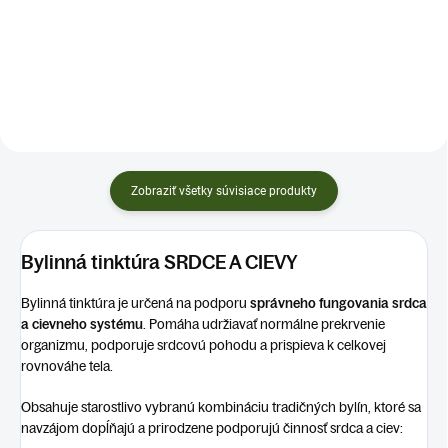
zmes – veľké kúsky, krásny nálev
žíl ✅ Sypaná zmes – veľké kúsky,
✅Ručne miešané / balené na
krásny nálev ✅Ručne miešané /
Slovensku ✅ BALENIE: 100g...
balené na Slovensku...
Zobraziť všetky súvisiace produkty
Bylinná tinktúra SRDCE A CIEVY
Bylinná tinktúra je určená na podporu
správneho fungovania srdca
a cievneho systému
. Pomáha udržiavať normálne prekrvenie
organizmu, podporuje srdcovú pohodu a prispieva k celkovej
rovnováhe tela.
Obsahuje starostlivo vybranú kombináciu tradičných bylín, ktoré sa
navzájom dopĺňajú a prirodzene podporujú činnosť srdca a ciev: