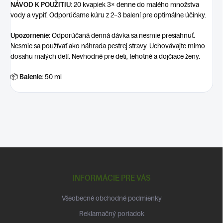
NÁVOD K POUŽITIU:
20 kvapiek 3× denne do malého množstva
vody a vypiť. Odporúčame kúru z 2–3 balení pre optimálne účinky.
Upozornenie:
Odporúčaná denná dávka sa nesmie presiahnuť.
Nesmie sa používať ako náhrada pestrej stravy. Uchovávajte mimo
dosahu malých detí. Nevhodné pre deti, tehotné a dojčiace ženy.
📦
Balenie:
50 ml
Z
á
p
INFORMÁCIE PRE VÁS
ä
t
Všeobecné obchodné podmienky
i
Reklamačný poriadok
e