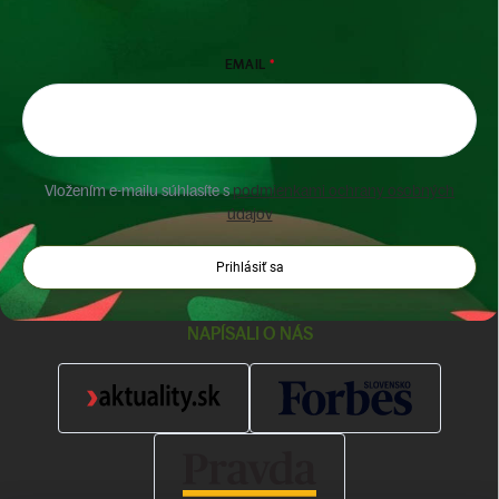
EMAIL
Vložením e-mailu súhlasíte s
podmienkami ochrany osobných
údajov
Prihlásiť sa
NAPÍSALI O NÁS