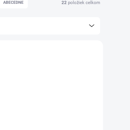
22
položiek celkom
ABECEDNE
KLADOM
SKLADOM
(>5 KS)
(>5 KS)
ŠAMPÓN
 O
€12