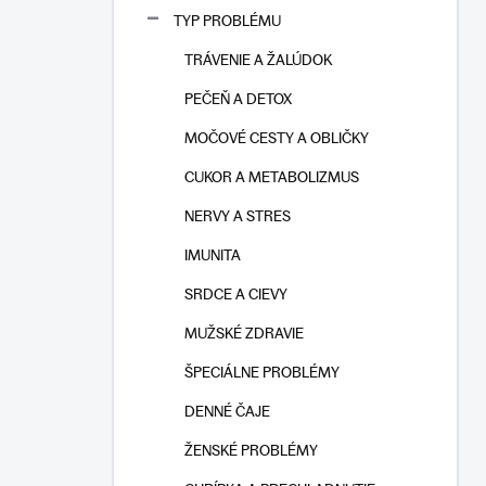
n
TYP PROBLÉMU
e
l
TRÁVENIE A ŽALÚDOK
PEČEŇ A DETOX
MOČOVÉ CESTY A OBLIČKY
CUKOR A METABOLIZMUS
NERVY A STRES
IMUNITA
SRDCE A CIEVY
MUŽSKÉ ZDRAVIE
ŠPECIÁLNE PROBLÉMY
DENNÉ ČAJE
ŽENSKÉ PROBLÉMY