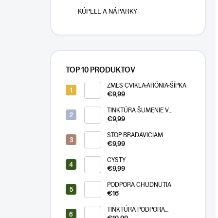
KÚPELE A NÁPARKY
TOP 10 PRODUKTOV
ZMES CVIKLA-ARÓNIA-ŠÍPKA
€9,99
TINKTÚRA ŠUMENIE V
UŠIACH
€9,99
STOP BRADAVICIAM
€9,99
CYSTY
€9,99
PODPORA CHUDNUTIA
€16
TINKTÚRA PODPORA
CHUDNUTIA