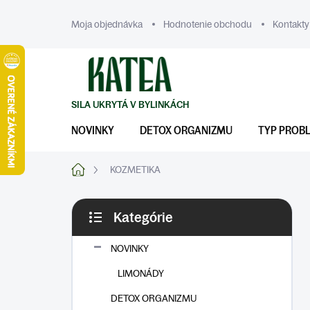
Prejsť
na
Moja objednávka
Hodnotenie obchodu
Kontakty
obsah
NOVINKY
DETOX ORGANIZMU
TYP PROB
Domov
KOZMETIKA
B
Kategórie
o
Preskočiť
č
kategórie
n
NOVINKY
ý
LIMONÁDY
p
a
DETOX ORGANIZMU