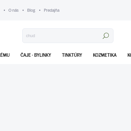
O nás
Blog
Predajňa
Hľadať
LÉMU
ČAJE - BYLINKY
TINKTÚRY
KOZMETIKA
K
V kategórii kozmetika nájdeš starostlivosť, ktorá stavia na sile pr
rutinu, alebo sa zameriavaš na konkrétne potreby pleti, ponúkame p
prostredie. Prírodná kozmetika je vhodná pre všetky typy pleti, na
našej ponuke nájdeš bylinky na kožné problémy, ktoré môžu pomôcť