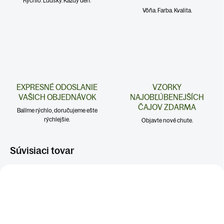
Rýchlo. Ľudsky. Každý deň.
Vôňa. Farba. Kvalita.
EXPRESNÉ ODOSLANIE
VZORKY
VAŠICH OBJEDNÁVOK
NAJOBĽÚBENEJŠÍCH
ČAJOV ZDARMA
Balíme rýchlo, doručujeme ešte
rýchlejšie.
Objavte nové chute.
Súvisiaci tovar
KATKA ODPORÚČA