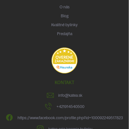
O nás
Blog
Kvalitné bylinky
Predajňa
KONTAKT
info
@
katea.sk
+421914540500
https://www.facebook.com/profile.php?id=100092249517823
katea.caje.korenia.bylinky