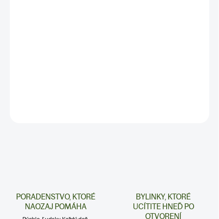
✅
Zanecháva pokožku jemnú a
hydratovanú
✅
Jemné zloženie ideálne na každodenné
použitie
✅
Prírodné zloženie bez chemikálií
✅
BALENIE: 100ml
DETAILNÉ INFORMÁCIE
PORADENSTVO, KTORÉ
BYLINKY, KTORÉ
NAOZAJ POMÁHA
UCÍTITE HNEĎ PO
OTVORENÍ