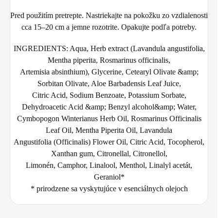
Pred použitím pretrepte. Nastriekajte na pokožku zo vzdialenosti
cca 15–20 cm a jemne rozotrite. Opakujte podľa potreby.
INGREDIENTS: Aqua, Herb extract (Lavandula angustifolia,
Mentha piperita, Rosmarinus officinalis,
Artemisia absinthium), Glycerine, Cetearyl Olivate &amp;
Sorbitan Olivate, Aloe Barbadensis Leaf Juice,
Citric Acid, Sodium Benzoate, Potassium Sorbate,
Dehydroacetic Acid &amp; Benzyl alcohol&amp; Water,
Cymbopogon Winterianus Herb Oil, Rosmarinus Officinalis
Leaf Oil, Mentha Piperita Oil, Lavandula
Angustifolia (Officinalis) Flower Oil, Citric Acid, Tocopherol,
Xanthan gum, Citronellal, Citronellol,
Limonén, Camphor, Linalool, Menthol, Linalyl acetát,
Geraniol*
* prirodzene sa vyskytujúce v esenciálnych olejoch