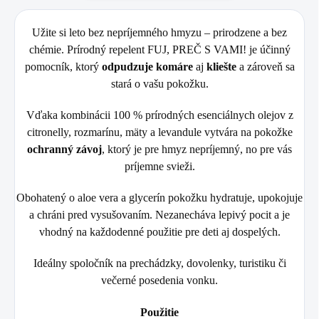
Užite si leto bez nepríjemného hmyzu – prirodzene a bez
chémie.
Prírodný repelent FUJ, PREČ S VAMI!
je účinný
pomocník, ktorý
odpudzuje komáre
aj
kliešte
a zároveň sa
stará o vašu pokožku.
Vďaka kombinácii 100 % prírodných esenciálnych olejov z
citronelly, rozmarínu, mäty a levandule vytvára na pokožke
ochranný závoj
, ktorý je pre hmyz nepríjemný, no pre vás
príjemne svieži.
Obohatený o aloe vera a glycerín pokožku hydratuje, upokojuje
a chráni pred vysušovaním. Nezanecháva lepivý pocit a je
vhodný na každodenné použitie pre deti aj dospelých.
Ideálny spoločník na prechádzky, dovolenky, turistiku či
večerné posedenia vonku.
Použitie