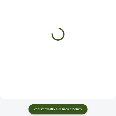
SKLADOM
SKLADOM
(>5 KS)
(>5 KS)
LÁSKA K RUKÁM
STOP BRADAVICIAM
€12
€9,99
Do košíka
Do košíka
✅ Podporuje obnovu pokožky ✅
✅ Pomáha odstraňovať bradavice
Zjemňuje suchú pokožku ✅
✅Pôsobí antibakteriálne ✅
Pomáha pri podráždení a
Jednoduché a presné nanášanie
začervenaní ✅ Zanecháva ruky
kvapkadlom ✅ Preniká do hĺbky a
viditeľne hladšie, pružnejšie a
cieli priamo na problém ✅VEĽKOSŤ
príjemné na dotyk ✅...
50ml
Zobraziť všetky súvisiace produkty