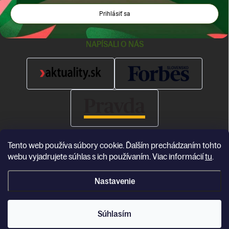
Prihlásiť sa
NAPÍSALI O NÁS
Tento web používa súbory cookie. Ďalším prechádzaním tohto
webu vyjadrujete súhlas s ich používaním. Viac informácií
tu
.
Nastavenie
Copyright 2026
Katea
. Všetky práva vyhradené.
Súhlasím
Vytvoril Shoptet