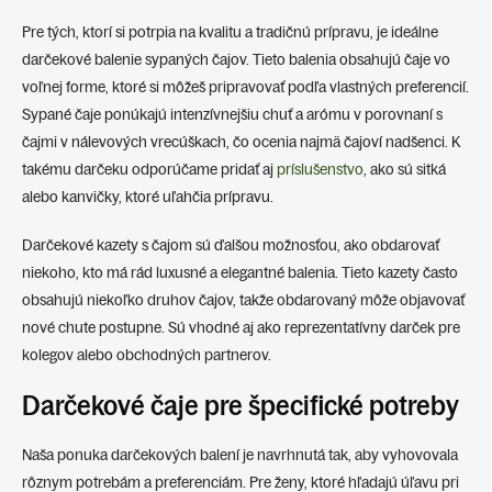
Pre tých, ktorí si potrpia na kvalitu a tradičnú prípravu, je ideálne
darčekové balenie sypaných čajov. Tieto balenia obsahujú čaje vo
voľnej forme, ktoré si môžeš pripravovať podľa vlastných preferencií.
Sypané čaje ponúkajú intenzívnejšiu chuť a arómu v porovnaní s
čajmi v nálevových vrecúškach, čo ocenia najmä čajoví nadšenci. K
takému darčeku odporúčame pridať aj
príslušenstvo
, ako sú sitká
alebo kanvičky, ktoré uľahčia prípravu.
Darčekové kazety s čajom sú ďalšou možnosťou, ako obdarovať
niekoho, kto má rád luxusné a elegantné balenia. Tieto kazety často
obsahujú niekoľko druhov čajov, takže obdarovaný môže objavovať
nové chute postupne. Sú vhodné aj ako reprezentatívny darček pre
kolegov alebo obchodných partnerov.
Darčekové čaje pre špecifické potreby
Naša ponuka darčekových balení je navrhnutá tak, aby vyhovovala
rôznym potrebám a preferenciám. Pre ženy, ktoré hľadajú úľavu pri