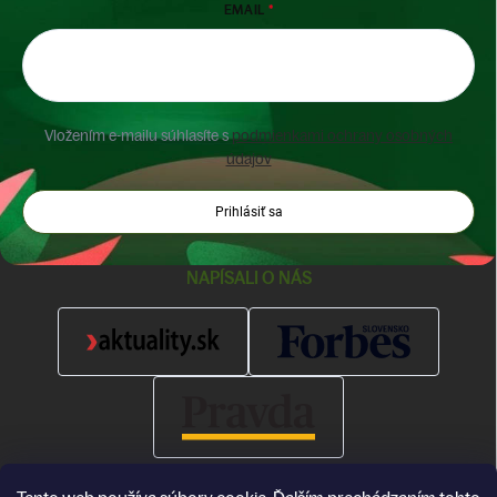
EMAIL
Vložením e-mailu súhlasíte s
podmienkami ochrany osobných
údajov
Prihlásiť sa
NAPÍSALI O NÁS