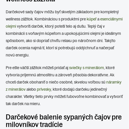
Darčekové sady čajov môžu byť skvelým základom pre kompletný
wellness zážitok. Kombináciou s produktmi pre
kúpeľ
a
esenciálnymi
olejmi
vytvoríš darček, ktorý poteší telo aj dušu. Teplý čaj v
kombinácii s voňavým kúpeľom a upokojujúcimi olejmi je ideálnym
spôsobom, ako si dopriať chvíľu relaxu po náročnom dni. Takýto
darček ocenia najmä tí, ktorí si potrebujú oddýchnuť a načerpať
novú energiu.
Pre ešte väčší zážitok môžeš pridať aj
sviečky s minerálom
, ktoré
vytvoria príjemnú atmosféru a zároveň pôsobia dekoratívne. Ak
chceš darček obohaniť o niečo osobné, skvelou voľbou sú
náramky
z minerálov
alebo
prívesky
, ktoré dodajú darčeku jedinečný
charakter. Všetky tieto prvky môžeš ľubovoľne kombinovať a vytvoriť
tak darček na mieru.
Darčekové balenie sypaných čajov pre
milovníkov tradície