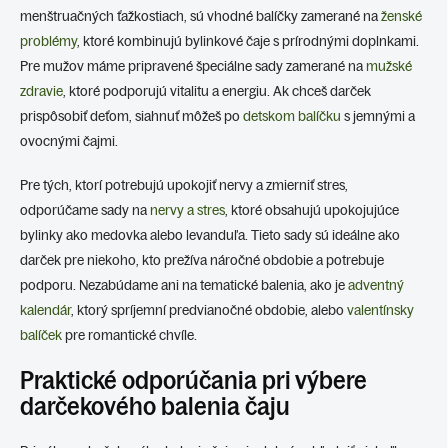
menštruačných ťažkostiach, sú vhodné balíčky zamerané na
ženské
problémy
, ktoré kombinujú bylinkové čaje s prírodnými doplnkami.
Pre mužov máme pripravené špeciálne sady zamerané na
mužské
zdravie
, ktoré podporujú vitalitu a energiu. Ak chceš darček
prispôsobiť deťom, siahnuť môžeš po
detskom balíčku
s jemnými a
ovocnými čajmi.
Pre tých, ktorí potrebujú upokojiť nervy a zmierniť stres,
odporúčame sady na
nervy a stres
, ktoré obsahujú upokojujúce
bylinky ako medovka alebo levanduľa. Tieto sady sú ideálne ako
darček pre niekoho, kto prežíva náročné obdobie a potrebuje
podporu. Nezabúdame ani na tematické balenia, ako je
adventný
kalendár
, ktorý spríjemní predvianočné obdobie, alebo
valentínsky
balíček
pre romantické chvíle.
Praktické odporúčania pri výbere
darčekového balenia čaju