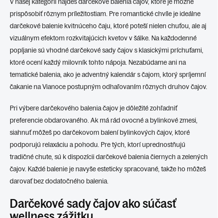
V našej kategórii nájdeš darčekové balenia čajov, ktoré je možné
r
n
v
prispôsobiť rôznym príležitostiam. Pre romantické chvíle je ideálne
i
k
darčekové balenie kvitnúceho čaju, ktoré poteší nielen chuťou, ale aj
e
y
vizuálnym efektom rozkvitajúcich kvetov v šálke. Na každodenné
v
ý
popíjanie sú vhodné darčekové sady čajov s klasickými príchuťami,
p
ktoré ocení každý milovník tohto nápoja. Nezabúdame ani na
i
tematické balenia, ako je adventný kalendár s čajom, ktorý spríjemní
s
u
čakanie na Vianoce postupným odhaľovaním rôznych druhov čajov.
Pri výbere darčekového balenia čajov je dôležité zohľadniť
preferencie obdarovaného. Ak má rád ovocné a bylinkové zmesi,
siahnuť môžeš po darčekovom balení bylinkových čajov, ktoré
podporujú relaxáciu a pohodu. Pre tých, ktorí uprednostňujú
tradičné chute, sú k dispozícii darčekové balenia čiernych a zelených
čajov. Každé balenie je navyše esteticky spracované, takže ho môžeš
darovať bez dodatočného balenia.
Darčekové sady čajov ako súčasť
wellness zážitku