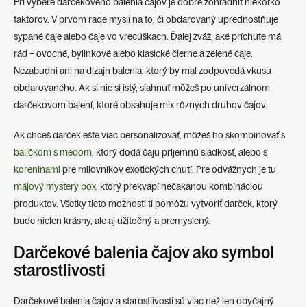
Pri výbere darčekového balenia čajov je dobré zohľadniť niekoľko
faktorov. V prvom rade mysli na to, či obdarovaný uprednostňuje
sypané čaje alebo čaje vo vrecúškach. Ďalej zváž, aké príchute má
rád – ovocné, bylinkové alebo klasické čierne a zelené čaje.
Nezabudni ani na dizajn balenia, ktorý by mal zodpovedá vkusu
obdarovaného. Ak si nie si istý, siahnuť môžeš po univerzálnom
darčekovom balení, ktoré obsahuje mix rôznych druhov čajov.
Ak chceš darček ešte viac personalizovať, môžeš ho skombinovať s
balíčkom s medom
, ktorý dodá čaju príjemnú sladkosť, alebo s
koreninami
pre milovníkov exotických chutí. Pre odvážnych je tu
májový mystery box
, ktorý prekvapí nečakanou kombináciou
produktov. Všetky tieto možnosti ti pomôžu vytvoriť darček, ktorý
bude nielen krásny, ale aj užitočný a premyslený.
Darčekové balenia čajov ako symbol
starostlivosti
Darčekové balenia čajov a starostlivosti sú viac než len obyčajný