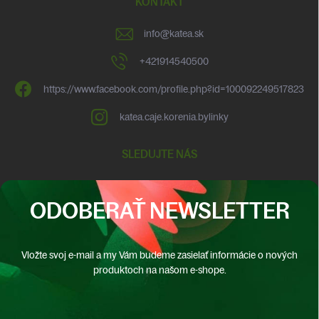
KONTAKT
info
@
katea.sk
+421914540500
https://www.facebook.com/profile.php?id=100092249517823
katea.caje.korenia.bylinky
SLEDUJTE NÁS
ODOBERAŤ NEWSLETTER
Vložte svoj e-mail a my Vám budeme zasielať informácie o nových
produktoch na našom e-shope.