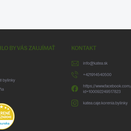
LO BY VÁS ZAUJÍMAŤ
KONTAKT
info
@
katea.sk
+421914540500
é bylinky
https://www.facebook.com/
ňa
id=100092249517823
katea.caje.korenia.bylinky