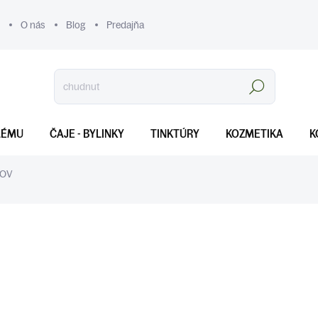
O nás
Blog
Predajňa
Hľadať
LÉMU
ČAJE - BYLINKY
TINKTÚRY
KOZMETIKA
K
JOV
€16
Jednotková
SKLADOM
(>5 KS)
cena:
MOŽNOSTI DORUČENIA