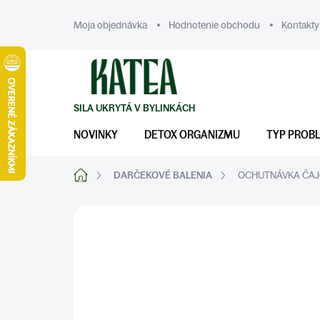
Prejsť
na
Moja objednávka
Hodnotenie obchodu
Kontakty
obsah
NOVINKY
DETOX ORGANIZMU
TYP PROB
Domov
DARČEKOVÉ BALENIA
OCHUTNÁVKA ČA
ZNAČKA:
KATEA