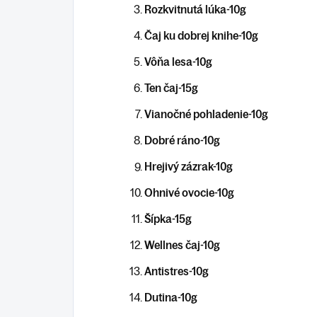
Rozkvitnutá lúka-10g
Čaj ku dobrej knihe-10g
Vôňa lesa-10g
Ten čaj-15g
Vianočné pohladenie-10g
Dobré ráno-10g
Hrejivý zázrak-10g
Ohnivé ovocie-10g
Šípka-15g
Wellnes čaj-10g
Antistres-10g
Dutina-10g