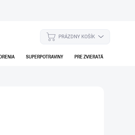
PRÁZDNY KOŠÍK
NÁKUPNÝ
KOŠÍK
ORENIA
SUPERPOTRAVINY
PRE ZVIERATÁ
DARČEKO