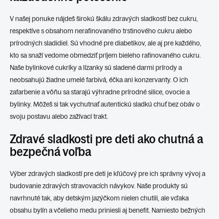
a
c
V našej ponuke nájdeš širokú škálu zdravých sladkostí bez cukru,
i
respektíve s obsahom nerafinovaného trstinového cukru alebo
e
prírodných sladidiel. Sú vhodné pre diabetikov, ale aj pre každého,
p
r
kto sa snaží vedome obmedziť príjem bieleho rafinovaného cukru.
v
Naše bylinkové cukríky a lízanky sú sladené darmi prírody a
k
neobsahujú žiadne umelé farbivá, éčka ani konzervanty. O ich
y
v
zafarbenie a vôňu sa starajú výhradne prírodné silice, ovocie a
ý
bylinky. Môžeš si tak vychutnať autentickú sladkú chuť bez obáv o
p
svoju postavu alebo zažívací trakt.
i
s
Zdravé sladkosti pre deti ako chutná a
u
bezpečná voľba
Výber zdravých sladkostí pre deti je kľúčový pre ich správny vývoj a
budovanie zdravých stravovacích návykov. Naše produkty sú
navrhnuté tak, aby detským jazýčkom nielen chutili, ale vďaka
obsahu bylín a včelieho medu priniesli aj benefit. Namiesto bežných