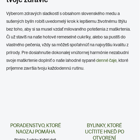
Výberom zdravých sladkostí s obsahom slovenského medu a
sušených bylín robíš uvedomelý krok k lepšiemu životnému štýlu
bez toho, aby si sa musel vzdať milovaného potešenia z maškrtenia.
Či už stavíš na naše hotové remeselné cukríky, alebo sa pustíš do
vlastného pečenia, vždy sa môžeš spoľahnúť na najvyššiu kvalitu z
prírody. Pre dosiahnutie dokonalej vnútornej harmónie nezabudni
svoje maškrtenie doplniť o naše lahodné sypané
denné čaje
, ktoré
príjemne završia tvoju každodennú rutinu.
PORADENSTVO, KTORÉ
BYLINKY, KTORÉ
NAOZAJ POMÁHA
UCÍTITE HNEĎ PO
OTVORENÍ
Rýchlo. Ľudsky. Každý deň.