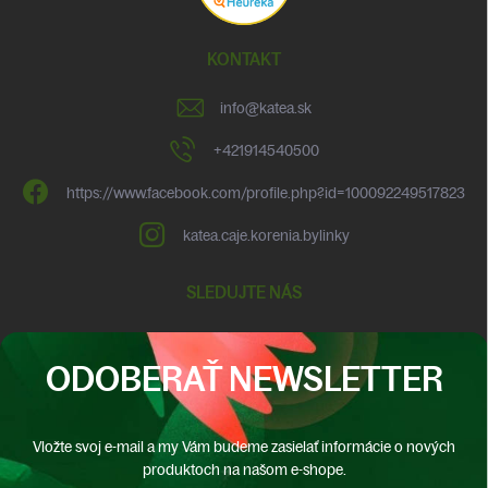
KONTAKT
info
@
katea.sk
+421914540500
https://www.facebook.com/profile.php?id=100092249517823
katea.caje.korenia.bylinky
SLEDUJTE NÁS
ODOBERAŤ NEWSLETTER
Vložte svoj e-mail a my Vám budeme zasielať informácie o nových
produktoch na našom e-shope.