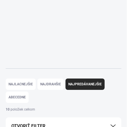
zaťaženia jemne podporí tvoje zdravie.
Ak chceš svoje maškrtenie ešte viac funkčne obohatiť, pozri sa aj na
našu ponuku
superpotravín
, ktoré môžeš v kuchyni kombinovať so
sladkosťami pre ešte väčší nutričný prínos. Pre všetkých milovníkov
poctivých bylinkových chutí odporúčame naše remeselné
medové
cukríky
zo slovenského medu, ktoré sú vynikajúcou a čistou
alternatívou k bežným priemyselným sladkostiam.
R
a
NAJLACNEJŠIE
NAJDRAHŠIE
NAJPREDÁVANEJŠIE
d
e
ABECEDNE
n
i
10
položiek celkom
e
p
OTVORIŤ FILTER
r