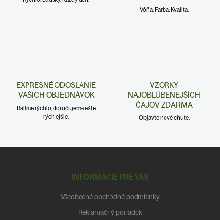
Vôňa. Farba. Kvalita.
EXPRESNÉ ODOSLANIE
VZORKY
VAŠICH OBJEDNÁVOK
NAJOBĽÚBENEJŠÍCH
ČAJOV ZDARMA
Balíme rýchlo, doručujeme ešte
rýchlejšie.
Objavte nové chute.
Z
á
p
INFORMÁCIE PRE VÁS
ä
t
Všeobecné obchodné podmienky
i
Reklamačný poriadok
e