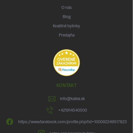
O nás
Blog
Kvalitné bylinky
Predajňa
KONTAKT
info
@
katea.sk
+421914540500
https://www.facebook.com/profile.php?id=100092249517823