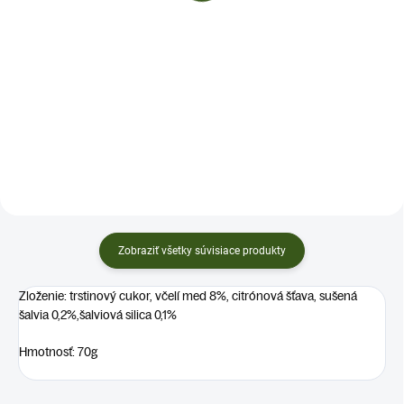
Do košíka
✅ Na každodenné maškrtenie ✅
Lahodná medová chuť ✅
✅ Na každodenné maškrtenie ✅
Pomáhajúupokojiť hrdlo ✅
Lahodná medová chuť s
HMOTNOSŤ: 70g
levanduľou ✅ Pomáhajúupokojiť
hrdlo ✅ HMOTNOSŤ: 70g
Zobraziť všetky súvisiace produkty
Zloženie: trstinový cukor, včelí med 8%, citrónová šťava, sušená
šalvia 0,2%,šalviová silica 0,1%
Hmotnosť: 70g