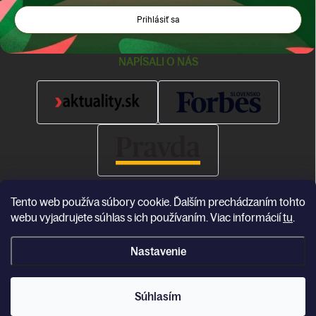
Prihlásiť sa
NAPÍSALI O NÁS
Tento web používa súbory cookie. Ďalším prechádzaním tohto
webu vyjadrujete súhlas s ich používaním. Viac informácií
tu
.
Nastavenie
Copyright 2026
Katea
. Všetky práva vyhradené.
Súhlasím
Vytvoril Shoptet