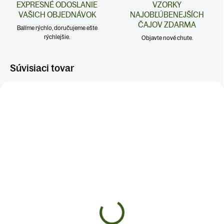
EXPRESNÉ ODOSLANIE
VZORKY
VAŠICH OBJEDNÁVOK
NAJOBĽÚBENEJŠÍCH
ČAJOV ZDARMA
Balíme rýchlo, doručujeme ešte
rýchlejšie.
Objavte nové chute.
Súvisiaci tovar
SKLADOM
SKLADOM
(>5 KS)
(2 KS)
MEDOVÉ CUKRÍKY
MEDOVÉ CUKRÍKY S
LEVANDUĽOU
€4
€4
Do košíka