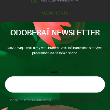
katea.caje.korenia.bylinky
SLEDUJTE NÁS
ODOBERAŤ NEWSLETTER
Vložte svoj e-mail a my Vám budeme zasielať informácie o nových
produktoch na našom e-shope.
EMAIL
Vložením e-mailu súhlasíte s
podmienkami ochrany osobných
údajov