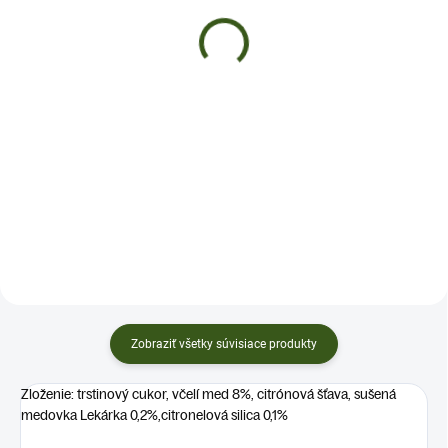
LEVANDUĽOU
€4
€4
Do košíka
Do košíka
✅ Na každodenné maškrtenie ✅
Lahodná medová chuť ✅
✅ Na každodenné maškrtenie ✅
Pomáhajúupokojiť hrdlo ✅
Lahodná medová chuť s
HMOTNOSŤ: 70g
levanduľou ✅ Pomáhajúupokojiť
hrdlo ✅ HMOTNOSŤ: 70g
Zobraziť všetky súvisiace produkty
Zloženie: trstinový cukor, včelí med 8%, citrónová šťava, sušená
medovka Lekárka 0,2%,citronelová silica 0,1%