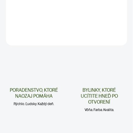
✅ Pomáhajúupokojiť hrdlo
✅ HMOTNOSŤ: 70g
DETAILNÉ INFORMÁCIE
PORADENSTVO, KTORÉ
BYLINKY, KTORÉ
NAOZAJ POMÁHA
UCÍTITE HNEĎ PO
OTVORENÍ
Rýchlo. Ľudsky. Každý deň.
Vôňa. Farba. Kvalita.