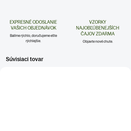
EXPRESNÉ ODOSLANIE
VZORKY
VAŠICH OBJEDNÁVOK
NAJOBĽÚBENEJŠÍCH
ČAJOV ZDARMA
Balíme rýchlo, doručujeme ešte
rýchlejšie.
Objavte nové chute.
Súvisiaci tovar
SKLADOM
SKLADOM
(>5 KS)
(4 KS)
MEDOVÉ CUKRÍKY
MEDOVÉ CUKRÍKY S