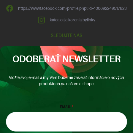
https://www.facebook.com/profile.php?id=100092249517823
katea.caje.korenia.bylinky
SLEDUJTE NÁS
ODOBERAŤ NEWSLETTER
Vložte svoj e-mail a my Vám budeme zasielať informácie o nových
produktoch na našom e-shope.
EMAIL