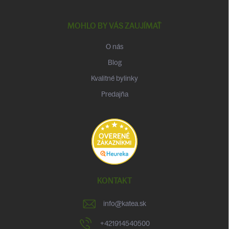
MOHLO BY VÁS ZAUJÍMAŤ
O nás
Blog
Kvalitné bylinky
Predajňa
KONTAKT
info
@
katea.sk
+421914540500