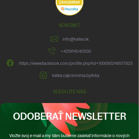
KONTAKT
info
@
katea.sk
+421914540500
https://www.facebook.com/profile.php?id=100092249517823
katea.caje.korenia.bylinky
SLEDUJTE NÁS
ODOBERAŤ NEWSLETTER
Vložte svoj e-mail a my Vám budeme zasielať informácie o nových