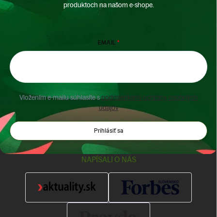
produktoch na našom e-shope.
EMAIL
Vložením e-mailu súhlasíte s
podmienkami ochrany osobných
údajov
Prihlásiť sa
NAPÍSALI O NÁS