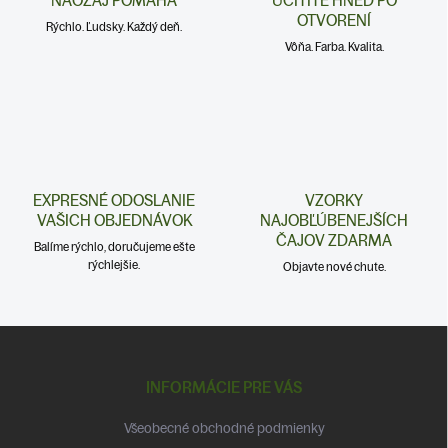
NAOZAJ POMÁHA
UCÍTITE HNEĎ PO
v
OTVORENÍ
ý
Rýchlo. Ľudsky. Každý deň.
p
Vôňa. Farba. Kvalita.
i
s
u
EXPRESNÉ ODOSLANIE
VZORKY
VAŠICH OBJEDNÁVOK
NAJOBĽÚBENEJŠÍCH
ČAJOV ZDARMA
Balíme rýchlo, doručujeme ešte
rýchlejšie.
Objavte nové chute.
Z
á
p
INFORMÁCIE PRE VÁS
ä
t
Všeobecné obchodné podmienky
i