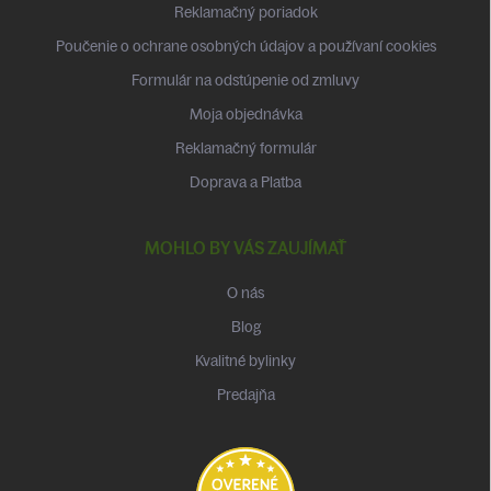
Reklamačný poriadok
e
Poučenie o ochrane osobných údajov a používaní cookies
Formulár na odstúpenie od zmluvy
Moja objednávka
Reklamačný formulár
Doprava a Platba
MOHLO BY VÁS ZAUJÍMAŤ
O nás
Blog
Kvalitné bylinky
Predajňa