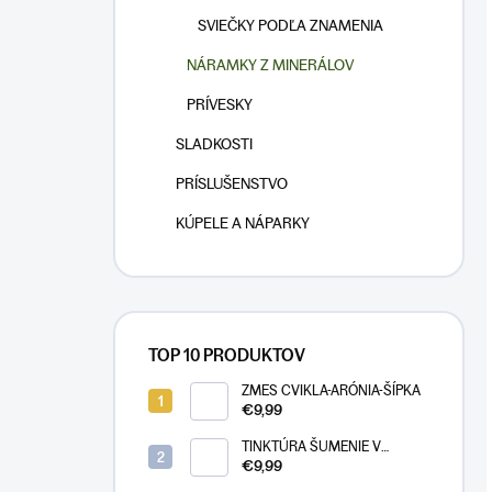
SVIEČKY PODĽA ZNAMENIA
NÁRAMKY Z MINERÁLOV
PRÍVESKY
SLADKOSTI
PRÍSLUŠENSTVO
KÚPELE A NÁPARKY
TOP 10 PRODUKTOV
ZMES CVIKLA-ARÓNIA-ŠÍPKA
€9,99
TINKTÚRA ŠUMENIE V
UŠIACH
€9,99