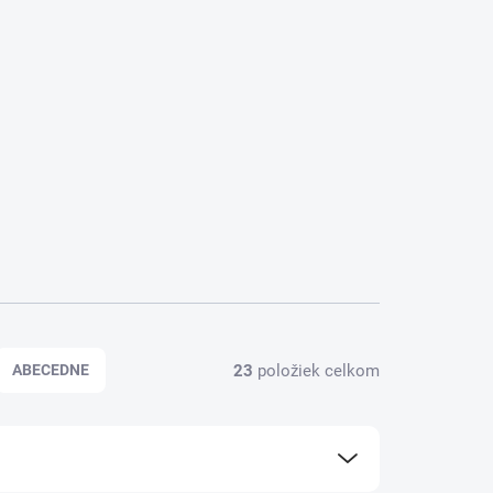
ájdeš širokú ponuku. Výber správneho kameňa môže
 najmä intuíciou a energiou, ktorú z minerálu vnímaš.
i aj na jemné
prívesky z minerálov
, ktoré môžeš
atmosféry a podporu relaxácie odporúčame naše
ami vytvoria pokojnú náladu. Súvisiace produkty, ako
vým spôsobom, ako využiť očistnú silu kameňov vo
23
položiek celkom
ABECEDNE