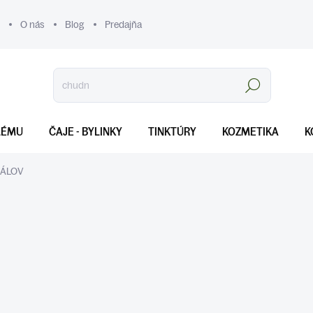
O nás
Blog
Predajňa
Hľadať
LÉMU
ČAJE - BYLINKY
TINKTÚRY
KOZMETIKA
K
RÁLOV
Náramky z minerálov nie sú len módnym doplnkom, ale aj osobný
energeticky podporovať počas celého dňa. Mnoho ľudí siaha po tý
surovú krásu a verí, že vybrané zmesi polodrahokamov im dokážu 
ochranu. Či už hľadáš liečivé náramky na ruku pre celkovú podporu