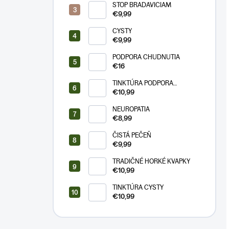
STOP BRADAVICIAM
€9,99
CYSTY
€9,99
PODPORA CHUDNUTIA
€16
TINKTÚRA PODPORA
CHUDNUTIA
€10,99
NEUROPATIA
€8,99
ČISTÁ PEČEŇ
€9,99
TRADIČNÉ HORKÉ KVAPKY
€10,99
TINKTÚRA CYSTY
€10,99