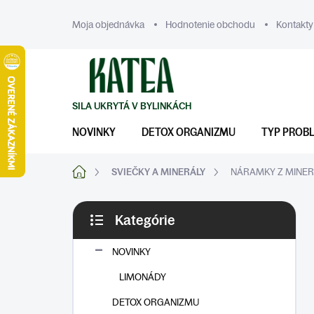
Prejsť
na
Moja objednávka
Hodnotenie obchodu
Kontakty
obsah
NOVINKY
DETOX ORGANIZMU
TYP PROB
Domov
SVIEČKY A MINERÁLY
NÁRAMKY Z MINE
B
Kategórie
o
Preskočiť
č
kategórie
n
NOVINKY
ý
LIMONÁDY
p
a
DETOX ORGANIZMU