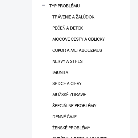
n
TYP PROBLÉMU
e
l
TRÁVENIE A ŽALÚDOK
PEČEŇ A DETOX
MOČOVÉ CESTY A OBLIČKY
CUKOR A METABOLIZMUS
NERVY A STRES
IMUNITA
SRDCE A CIEVY
MUŽSKÉ ZDRAVIE
ŠPECIÁLNE PROBLÉMY
DENNÉ ČAJE
ŽENSKÉ PROBLÉMY