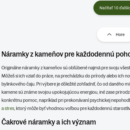
Načítať 10 ďalší
O
v
l
Hore
á
d
a
Náramky z kameňov pre každodennú poh
c
i
e
Originálne náramky z kameňov sú obľúbené najmä pre svoju všest
p
Môžeš si ich vziať do práce, na prechádzku do prírody alebo ich n
r
v
bylinkového čaju. Pri výbere je dôležité zohľadniť, čo od daného mi
k
kamene sú známe svojou upokojujúcou energiou, iné zase prirodz
y
konkrétnu pomoc, napríklad pri prekonávaní psychickej nepohodly,
v
ý
a stres
, ktorý môže byť vhodnou voľbou pre každodennú starostli
p
i
Čakrové náramky a ich význam
s
u