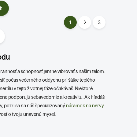
ch
1
3
S
t
r
á
odu
n
k
rannosť a schopnosť jemne vibrovať s naším telom.
o
osiť počas večerného oddychu pri šálke teplého
v
nerálu v tejto životnej fáze očakávaš. Niektoré
a
ene podporujú sebavedomie a kreativitu. Ak hľadáš
n
 pozri sa na náš špecializovaný
náramok na nervy
i
vosť o tvoju unavenú myseľ.
e