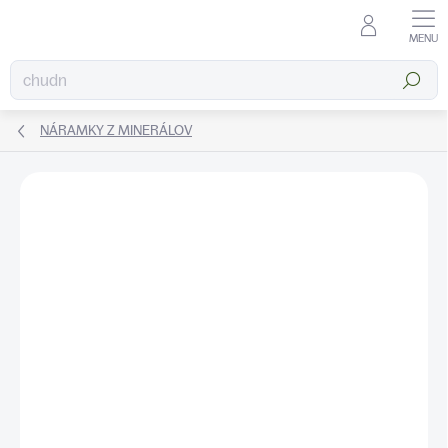
Prejsť
na
obsah
Hľadať
NÁRAMKY Z MINERÁLOV
ZNAČKA:
KATEA