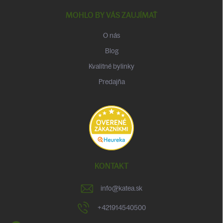
MOHLO BY VÁS ZAUJÍMAŤ
O nás
Blog
Kvalitné bylinky
Predajňa
KONTAKT
info
@
katea.sk
+421914540500