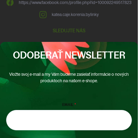
https://www.facebook.com/profile.php?id=100092249517823
katea.caje.korenia.bylinky
SLEDUJTE NÁS
ODOBERAŤ NEWSLETTER
Vložte svoj e-mail a my Vám budeme zasielať informácie o nových
produktoch na našom e-shope.
EMAIL