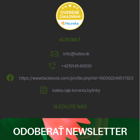
KONTAKT
info
@
katea.sk
+421914540500
https://www.facebook.com/profile.php?id=100092249517823
katea.caje.korenia.bylinky
SLEDUJTE NÁS
ODOBERAŤ NEWSLETTER