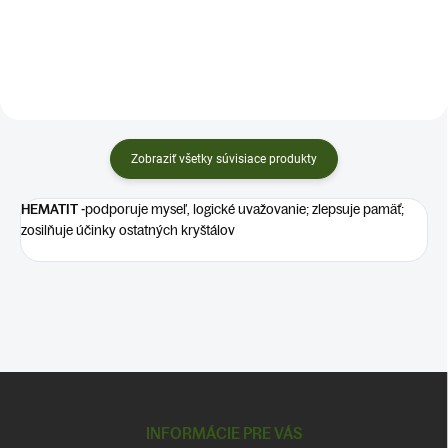
MESAČNÝ KAMEŇ
Zobraziť všetky súvisiace produkty
HEMATIT -
podporuje myseľ, logické uvažovanie; zlepsuje pamäť;
zosilňuje účinky ostatných kryštálov
Z
á
p
INFORMÁCIE PRE VÁS
ä