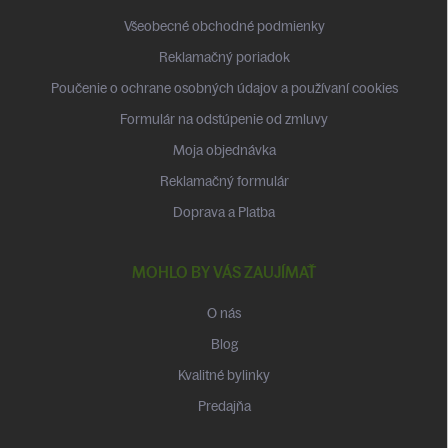
t
Všeobecné obchodné podmienky
i
Reklamačný poriadok
e
Poučenie o ochrane osobných údajov a používaní cookies
Formulár na odstúpenie od zmluvy
Moja objednávka
Reklamačný formulár
Doprava a Platba
MOHLO BY VÁS ZAUJÍMAŤ
O nás
Blog
Kvalitné bylinky
Predajňa