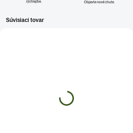
rýchlejšie.
Objavte nové chute.
Súvisiaci tovar
SKLADOM
MOMENTÁLNE NEDOSTUPNÉ
(3 KS)
Náramok ANJELSKÉ
Náramok OCHRANNÝ
OBJATIE
ŠTÍT
€10
€10
Detail
Do košíka
KRIŠTÁĽ - RUŽOVÝ KREMEŇ-
Náramok s OBSIDIÁNOM