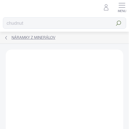
Prejsť
na
obsah
Hľadať
NÁRAMKY Z MINERÁLOV
ZNAČKA:
KATEA