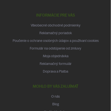
Z
á
p
INFORMÁCIE PRE VÁS
ä
t
Všeobecné obchodné podmienky
i
Reklamačný poriadok
e
Poučenie o ochrane osobných údajov a používaní cookies
Formulár na odstúpenie od zmluvy
Moja objednávka
Reklamačný formulár
Doprava a Platba
MOHLO BY VÁS ZAUJÍMAŤ
O nás
Blog