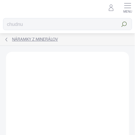
Prejsť
na
obsah
Hľadať
NÁRAMKY Z MINERÁLOV
ZNAČKA:
KATEA