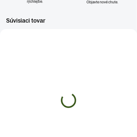
rýchlejšie.
Objavte nové chute.
Súvisiaci tovar
SKLADOM
SKLADOM
(>5 KS)
(>5 KS)
Náramok TRAJA
Náramok KRYŠTÁLOVÁ
MUŠKETIERI
SYMFÓNIA
€10
€10
Do košíka
Do košíka
HEMATIT - OBSIDIÁN - TIGRIE OKO
ČAKROVÝ NÁRAMOK