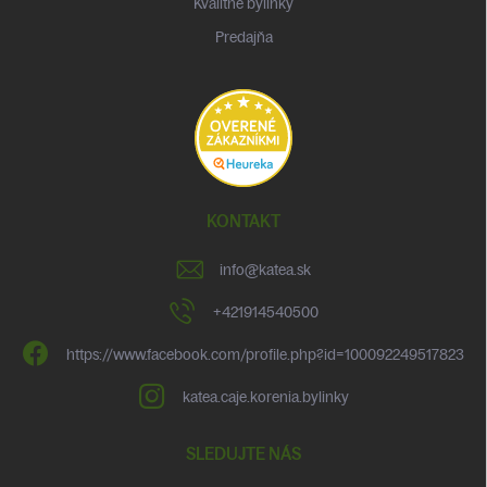
Kvalitné bylinky
Predajňa
KONTAKT
info
@
katea.sk
+421914540500
https://www.facebook.com/profile.php?id=100092249517823
katea.caje.korenia.bylinky
SLEDUJTE NÁS