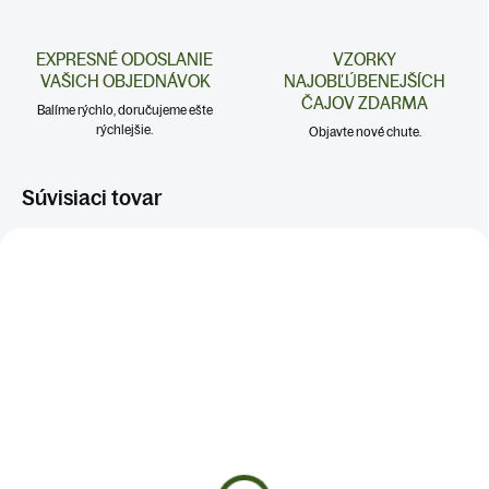
EXPRESNÉ ODOSLANIE
VZORKY
VAŠICH OBJEDNÁVOK
NAJOBĽÚBENEJŠÍCH
ČAJOV ZDARMA
Balíme rýchlo, doručujeme ešte
rýchlejšie.
Objavte nové chute.
Súvisiaci tovar
NERVY A STRES
NERVY A STRES
SRDCE A CIEVY
SKLADOM
SKLADOM
(>5 KS)
(>5 KS)
TETÁNIA
TINKTÚRA VALERIÁNA