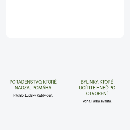
✅
Najlepšie výsledky dosiahnete pri
kúre z 2-3 balení.
DETAILNÉ INFORMÁCIE
PORADENSTVO, KTORÉ
BYLINKY, KTORÉ
NAOZAJ POMÁHA
UCÍTITE HNEĎ PO
OTVORENÍ
Rýchlo. Ľudsky. Každý deň.
Vôňa. Farba. Kvalita.