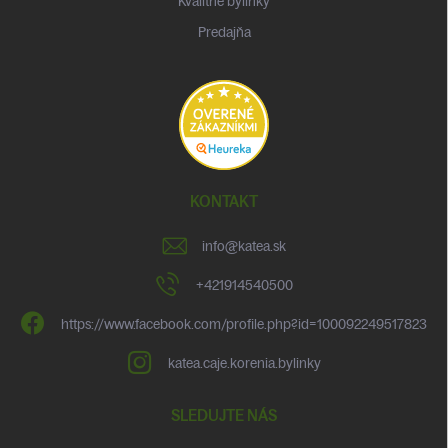
Kvalitné bylinky
Predajňa
KONTAKT
info
@
katea.sk
+421914540500
https://www.facebook.com/profile.php?id=100092249517823
katea.caje.korenia.bylinky
SLEDUJTE NÁS