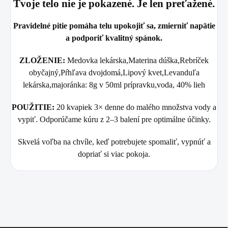
Tvoje telo nie je pokazené. Je len preťažené.
Pravidelné pitie pomáha telu upokojiť sa, zmierniť napätie
a podporiť kvalitný spánok.
ZLOŽENIE:
Medovka lekárska,Materina dúška,Rebríček
obyčajný,Pŕhľava dvojdomá,Lipový kvet,Levanduľa
lekárska,majoránka: 8g v 50ml prípravku,voda, 40% lieh
POUŽITIE:
20 kvapiek 3× denne do malého množstva vody a
vypiť. Odporúčame kúru z 2–3 balení pre optimálne účinky.
Skvelá voľba na chvíle, keď potrebujete spomaliť, vypnúť a
dopriať si viac pokoja.