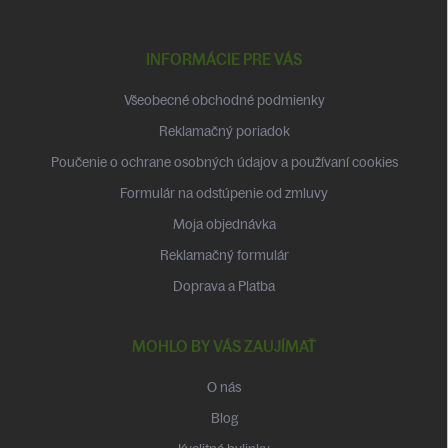
Z
á
p
INFORMÁCIE PRE VÁS
ä
t
Všeobecné obchodné podmienky
i
Reklamačný poriadok
e
Poučenie o ochrane osobných údajov a používaní cookies
Formulár na odstúpenie od zmluvy
Moja objednávka
Reklamačný formulár
Doprava a Platba
MOHLO BY VÁS ZAUJÍMAŤ
O nás
Blog