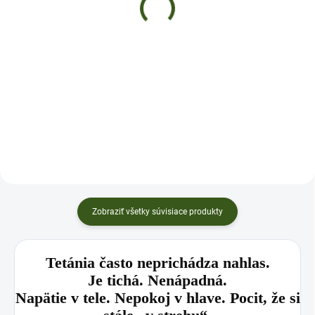
€8,99
€8
Do košíka
Do košíka
✅Upokojuje nervy a zmierňuje
✅ Podpora kvalitného a pokojného
stres ✅ Pomáha uvoľňovať napätie
spánku ✅ Pomáha upokojiť
a svalové kŕče ✅ Sypaná zmes –
nervový systém a zmierniť napätie
veľké kúsky, krásny nálev ✅
po náročnom dni ✅ Prispieva k
BALENIE: 100g ✅Najlepšie výsledky
uvoľneniu mysle a príprave tela na
dosiahnete pri...
regenerujúci...
Zobraziť všetky súvisiace produkty
Tetánia často neprichádza nahlas.
Je tichá. Nenápadná.
Napätie v tele. Nepokoj v hlave. Pocit, že si