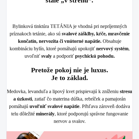
stále „v strehu“.
Bylinková tinktúra TETÁNIA je vhodná pri nepríjemných
príznakoch tetánie, ako sú
svalové zášklby, kŕče,
mravčenie
končatín, nervozita či vnútorné napätie
.
Obsahuje
kombináciu bylín, ktoré pomáhajú
upokojiť
nervový systém
,
uvoľniť
svaly
a podporiť
psychickú pohodu
.
Pretože pokoj nie je luxus.
Je to základ.
Medovka, levanduľa a lipový kvet prispievajú k
zníženiu
stresu
a úzkosti
, zatiaľ čo materina dúška, rebríček a pamajorán
pomáhajú
uvoľniť svalové napätie
. Pŕhľava zároveň dodáva
telu
dôležité
minerály
, ktoré podporujú správne fungovanie
nervov a svalov.