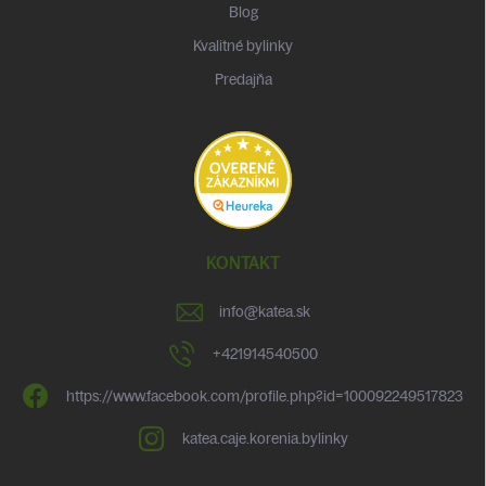
Blog
Kvalitné bylinky
Predajňa
KONTAKT
info
@
katea.sk
+421914540500
https://www.facebook.com/profile.php?id=100092249517823
katea.caje.korenia.bylinky