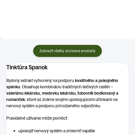
– veľké kúsky, krásny nálev ✅Ručne
k detskému tráveniu ✅Ručne
miešané / balené na Slovensku ✅...
miešané / balené na Slovensku ✅
BALENIE: 100g...
Zobraziť všetky súvisiace produkty
Tinktúra Spanok
Bylinný extrakt vytvorený na podporu
kvalitného a pokojného
spánku
. Obsahuje kombináciu tradičných liečivých rastlín –
valeriánu lekársku, medovku lekársku, ľubovník bodkovaný a
rumanček
, ktoré sú známe svojimi upokojujúcimi účinkami na
nervový systém a podporu prirodzeného odpočinku.
Pravidelné užívanie môže pomôcť:
upokojiť nervový systém a zmierniť napätie