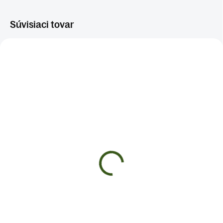
Súvisiaci tovar
NERVY A STRES
NERVY A STRES
SKLADOM
SKLADOM
(>5 KS)
(>5 KS)
ČAJ NA SPÁNOK
DETSKÝ SPÁNOK
€9
€8
Do košíka
Do košíka
✅Podporuje pokojné zaspávanie a
✅Podporuje pokojné zaspávanie
kvalitný spánok ✅Uvoľňuje telo aj
✅Pomáha upokojovať nervový
myseľ pred spaním ✅ Sypaná zmes
systém a znižuje nepokoj ✅ Jemný