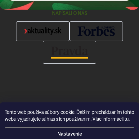
NAPÍSALI O NÁS
Tento web používa súbory cookie. Ďalším prechádzaním tohto
Copyright 2026
Katea
. Všetky práva vyhradené.
webu vyjadrujete súhlas s ich používaním. Viac informácií
tu
.
Vytvoril Shoptet
Nastavenie