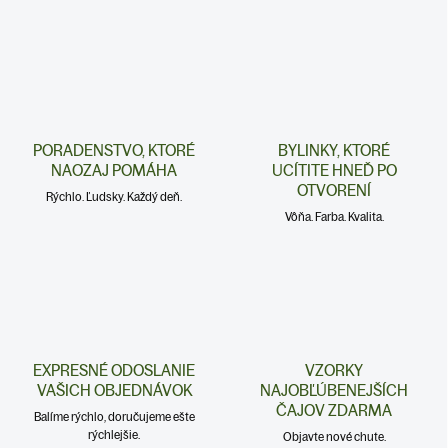
PORADENSTVO, KTORÉ
BYLINKY, KTORÉ
NAOZAJ POMÁHA
UCÍTITE HNEĎ PO
OTVORENÍ
Rýchlo. Ľudsky. Každý deň.
Vôňa. Farba. Kvalita.
EXPRESNÉ ODOSLANIE
VZORKY
VAŠICH OBJEDNÁVOK
NAJOBĽÚBENEJŠÍCH
ČAJOV ZDARMA
Balíme rýchlo, doručujeme ešte
rýchlejšie.
Objavte nové chute.