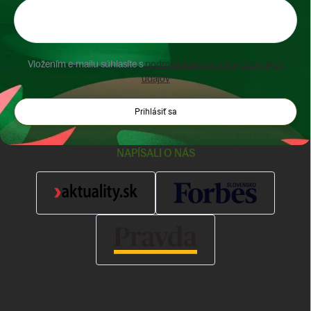
Vložením e-mailu súhlasíte s
podmienkami ochrany osobných
údajov
Prihlásiť sa
NAPÍSALI O NÁS