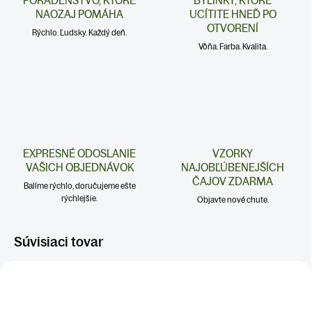
PORADENSTVO, KTORÉ
BYLINKY, KTORÉ
NAOZAJ POMÁHA
UCÍTITE HNEĎ PO
OTVORENÍ
Rýchlo. Ľudsky. Každý deň.
Vôňa. Farba. Kvalita.
EXPRESNÉ ODOSLANIE
VZORKY
VAŠICH OBJEDNÁVOK
NAJOBĽÚBENEJŠÍCH
ČAJOV ZDARMA
Balíme rýchlo, doručujeme ešte
rýchlejšie.
Objavte nové chute.
Súvisiaci tovar
NERVY A STRES
TRÁVENIE A ŽALÚDOK