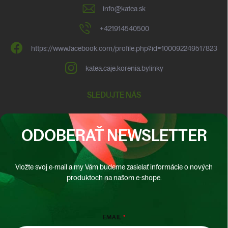
info
@
katea.sk
+421914540500
https://www.facebook.com/profile.php?id=100092249517823
katea.caje.korenia.bylinky
SLEDUJTE NÁS
ODOBERAŤ NEWSLETTER
Vložte svoj e-mail a my Vám budeme zasielať informácie o nových
produktoch na našom e-shope.
EMAIL