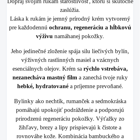
Dopraj svojim rukám starostlivosť, ktorú si skutočne
zaslúžia.
Láska k rukám je jemný prírodný krém vytvorený
pre každodennú
ochranu, regeneráciu a hĺbkovú
výživu
namáhanej pokožky.
Jeho jedinečné zloženie spája silu liečivých bylín,
výživných rastlinných masiel a vzácnych
esenciálnych olejov. Krém sa
rýchlo vstrebáva,
nezanecháva mastný film
a zanechá tvoje ruky
hebké, hydratované
a príjemne prevoňané.
Bylinky ako nechtík, rumanček a sedmokráska
pomáhajú upokojiť podráždenie a podporujú
prirodzenú regeneráciu pokožky. Výťažky zo
žihľavy, brezy a lipy prispievajú k čistote a
rovnováhe kože. Kombinácia bambuckého a