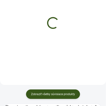
SKLADOM
SKLADOM
(>5 KS)
(>5 KS)
ZDRAVÁ NÔŽKA
ŠAMPÓN
€12
€12
Do košíka
Do košíka
✅Regeneruje pokožku chodidiel
✅ Podporuje regeneráciu vlasov
✅Pomáha proti plesniam a
✅Posilňuje vlasovú pokožku ✅
zápachu ✅ Upokojuje podráždenú
Bojuje proti vypadávaniu ✅
pokožku ✅Podporuje hojení
Podporuje rast vlasov ✅ BALENIE:
drobnýchprasklin ✅ BALENIE:
250ml
100ml
Zobraziť všetky súvisiace produkty