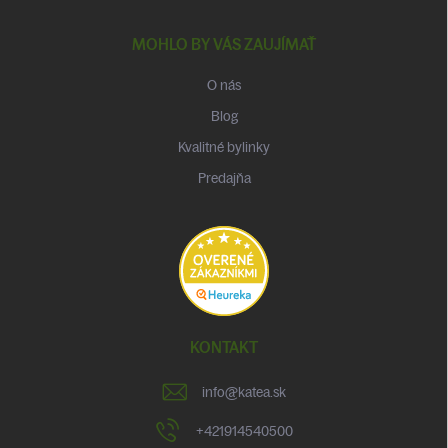
MOHLO BY VÁS ZAUJÍMAŤ
O nás
Blog
Kvalitné bylinky
Predajňa
KONTAKT
info
@
katea.sk
+421914540500