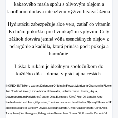
kakaového masla spolu s olivovým olejom a
lanolínom dodáva intenzívnu výživu bez zaťaženia.
Hydratáciu zabezpečuje aloe vera, zatiaľ čo vitamín
E chráni pokožku pred vonkajšími vplyvmi. Celý
zážitok dotvára jemná vôňa esenciálnych olejov z
pelargónie a kadidla, ktorá prináša pocit pokoja a
harmónie.
Láska k rukám je ideálnym spoločníkom do
každého dňa – doma, v práci aj na cestách.
INGREDIENTS: Herb extract (Calendula Officinalis Flower, Matricaria Chamomilla Flower,
Tilia Cordata Flower, Urtica dioica, Betula alba, Bellis Perennis Flower,), Aqua,
Butyrospermum Parkii (Shea) butter, Olea Europaea (Olive) Fruit Oil, Lanolin, Aloe
Barbadensis Leaf Juice, Glycerine, Theobroma cacao Seed Butter, Glyceryl Stearate SE,
Sucrose Stearate, Cetearyl Olivate, Sorbitan Olivate, Glyceryl Dibehenate, Citric Acid,
Tocopherol, Xanthan gum, Pelargonium Graveolens Flower Oil, Boswellia Carterii Oil,