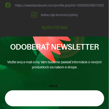
https://www.facebook.com/profile.php?id=100092249517823
katea.caje.korenia.bylinky
SLEDUJTE NÁS
ODOBERAŤ NEWSLETTER
Vložte svoj e-mail a my Vám budeme zasielať informácie o nových
produktoch na našom e-shope.
EMAIL