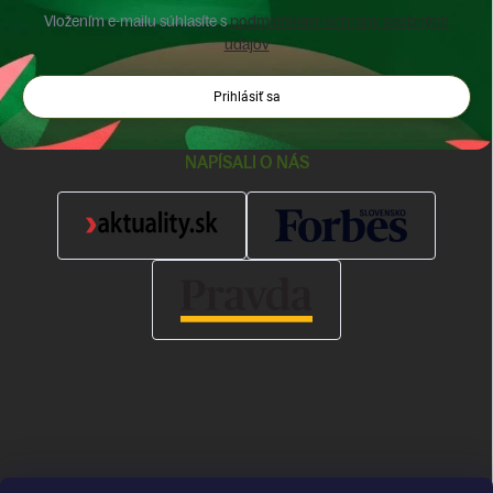
Vložením e-mailu súhlasíte s
podmienkami ochrany osobných
údajov
Prihlásiť sa
NAPÍSALI O NÁS