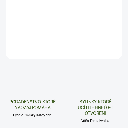
✅
Pomáha pri podráždení a začervenaní
✅
Zanecháva ruky viditeľne hladšie,
pružnejšie a príjemné na dotyk
✅
BALENIE: 100ml
DETAILNÉ INFORMÁCIE
PORADENSTVO, KTORÉ
BYLINKY, KTORÉ
NAOZAJ POMÁHA
UCÍTITE HNEĎ PO
OTVORENÍ
Rýchlo. Ľudsky. Každý deň.
Vôňa. Farba. Kvalita.