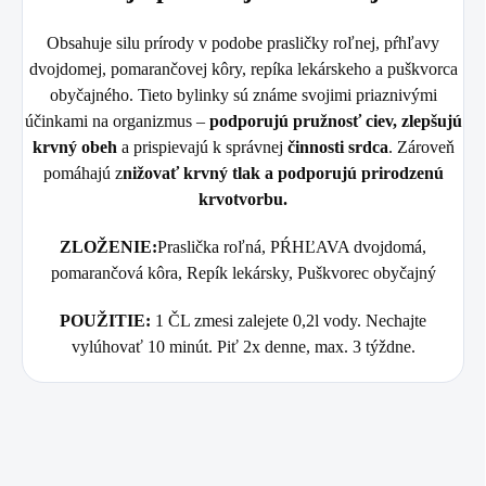
Obsahuje silu prírody v podobe prasličky roľnej, pŕhľavy
dvojdomej, pomarančovej kôry, repíka lekárskeho a puškvorca
obyčajného. Tieto bylinky sú známe svojimi priaznivými
účinkami na organizmus –
podporujú pružnosť ciev, zlepšujú
krvný obeh
a prispievajú k správnej
činnosti srdca
. Zároveň
pomáhajú z
nižovať krvný tlak a podporujú prirodzenú
krvotvorbu.
ZLOŽENIE:
Praslička roľná, PŔHĽAVA dvojdomá,
pomarančová kôra, Repík lekársky, Puškvorec obyčajný
POUŽITIE:
1 ČL zmesi zalejete 0,2l vody. Nechajte
vylúhovať 10 minút. Piť 2x denne, max. 3 týždne.