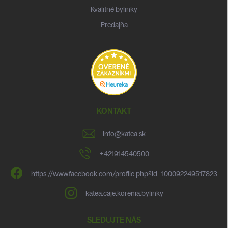
Kvalitné bylinky
Predajňa
KONTAKT
info
@
katea.sk
+421914540500
https://www.facebook.com/profile.php?id=100092249517823
katea.caje.korenia.bylinky
SLEDUJTE NÁS