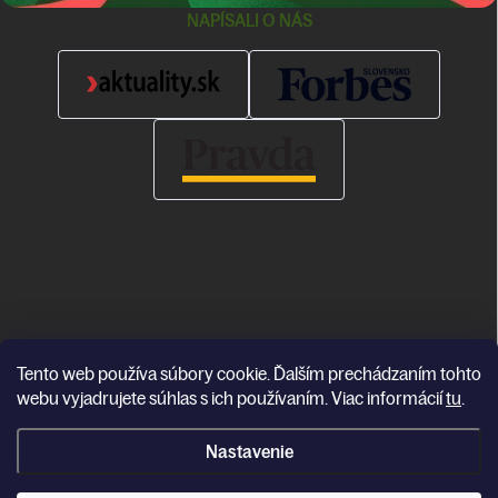
NAPÍSALI O NÁS
Tento web používa súbory cookie. Ďalším prechádzaním tohto
Copyright 2026
Katea
. Všetky práva vyhradené.
webu vyjadrujete súhlas s ich používaním. Viac informácií
tu
.
Vytvoril Shoptet
Nastavenie