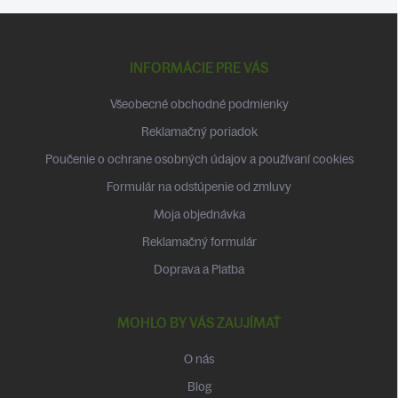
Z
á
p
INFORMÁCIE PRE VÁS
ä
t
Všeobecné obchodné podmienky
i
Reklamačný poriadok
e
Poučenie o ochrane osobných údajov a používaní cookies
Formulár na odstúpenie od zmluvy
Moja objednávka
Reklamačný formulár
Doprava a Platba
MOHLO BY VÁS ZAUJÍMAŤ
O nás
Blog