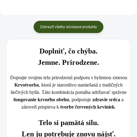
Zobraziť všetky súvisiace produkty
Doplniť, čo chýba.
Jemne. Prirodzene.
Doprajte svojmu telu prirodzenú podporu s bylinnou zmesou
Krvotvorba
, ktorá je starostlivo namiešaná z tradičných
liečivých bylín. Táto kombinácia pomáha udržiavať správne
fungovanie krvného obehu
, podporuje
zdravie srdca
a
zároveň prispieva k
tvorbe červených krviniek
.
Telo si pamätá silu.
Len ju potrebuje znovu nájsť.