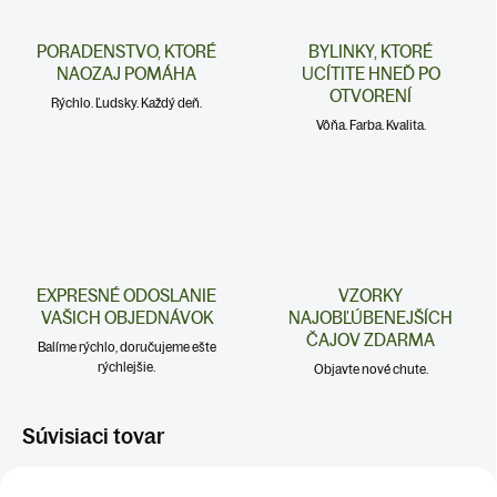
PORADENSTVO, KTORÉ
BYLINKY, KTORÉ
NAOZAJ POMÁHA
UCÍTITE HNEĎ PO
OTVORENÍ
Rýchlo. Ľudsky. Každý deň.
Vôňa. Farba. Kvalita.
EXPRESNÉ ODOSLANIE
VZORKY
VAŠICH OBJEDNÁVOK
NAJOBĽÚBENEJŠÍCH
ČAJOV ZDARMA
Balíme rýchlo, doručujeme ešte
rýchlejšie.
Objavte nové chute.
Súvisiaci tovar
IMUNITA
SRDCE A CIEVY