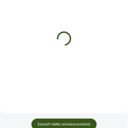
SKLADOM
SKLADOM
(>5 KS)
(>5 KS)
ČAJ NA VYSOKÝ TLAK
KÚRA VYSOKÝ TLAK
€8
€19
Do košíka
Do košíka
✅ Podporuje zdravý krvný tlak ✅
Prispieva k správnej funkcii srdca
✅ Zlepšuje krvný obeh ✅Ručne
miešané / balené na Slovensku ✅
BALENIE: 100g ✅Najlepšie
výsledky...
Zobraziť všetky súvisiace produkty