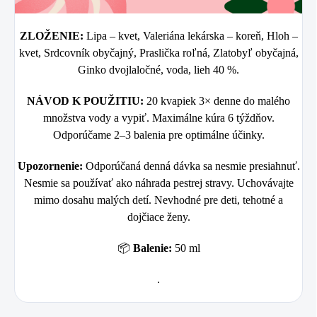
ZLOŽENIE:
Lipa – kvet, Valeriána lekárska – koreň, Hloh –
kvet, Srdcovník obyčajný, Praslička roľná, Zlatobyľ obyčajná,
Ginko dvojlaločné, voda, lieh 40 %.
NÁVOD K POUŽITIU:
20 kvapiek 3× denne do malého
množstva vody a vypiť. Maximálne kúra 6 týždňov.
Odporúčame 2–3 balenia pre optimálne účinky.
Upozornenie:
Odporúčaná denná dávka sa nesmie presiahnuť.
Nesmie sa používať ako náhrada pestrej stravy. Uchovávajte
mimo dosahu malých detí. Nevhodné pre deti, tehotné a
dojčiace ženy.
📦
Balenie:
50 ml
.