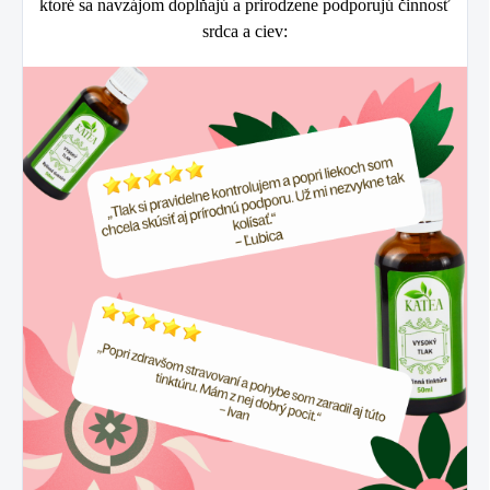
ktoré sa navzájom dopĺňajú a prirodzene podporujú činnosť
srdca a ciev: