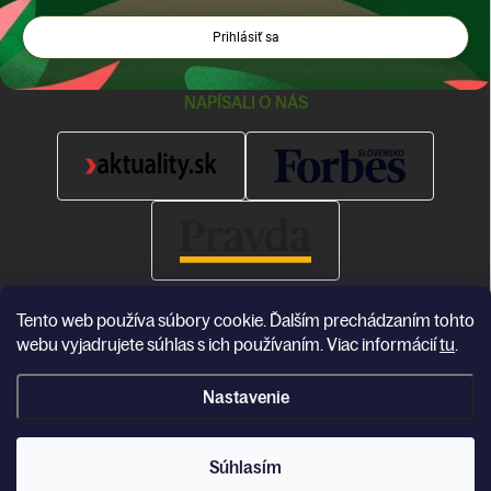
Prihlásiť sa
NAPÍSALI O NÁS
Tento web používa súbory cookie. Ďalším prechádzaním tohto
webu vyjadrujete súhlas s ich používaním. Viac informácií
tu
.
Nastavenie
Copyright 2026
Katea
. Všetky práva vyhradené.
Súhlasím