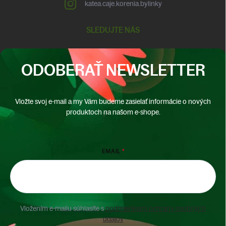
katea.caje.korenia.bylinky
SLEDUJTE NÁS
ODOBERAŤ NEWSLETTER
Vložte svoj e-mail a my Vám budeme zasielať informácie o nových
produktoch na našom e-shope.
EMAIL
Vložením e-mailu súhlasíte s
podmienkami ochrany osobných
údajov