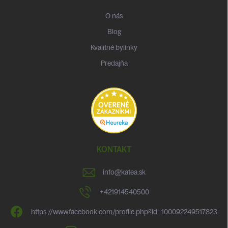
O nás
Blog
Kvalitné bylinky
Predajňa
KONTAKT
info
@
katea.sk
+421914540500
https://www.facebook.com/profile.php?id=100092249517823