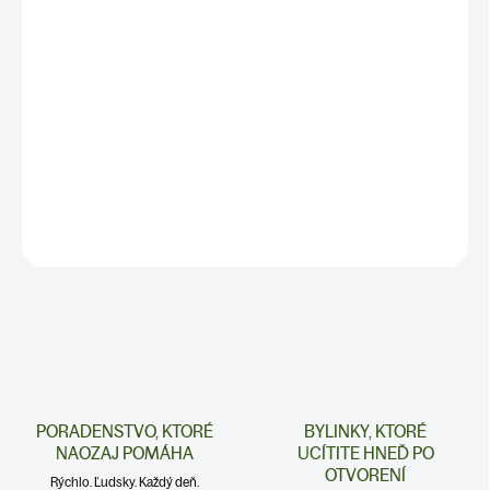
podporuje pocit pohody pri zvýšenom
napätí
✅ BALENIE: 50 ml
✅ Najlepšie výsledky dosiahnete pri
kúre z 2–3 balení
DETAILNÉ INFORMÁCIE
PORADENSTVO, KTORÉ
BYLINKY, KTORÉ
NAOZAJ POMÁHA
UCÍTITE HNEĎ PO
OTVORENÍ
Rýchlo. Ľudsky. Každý deň.