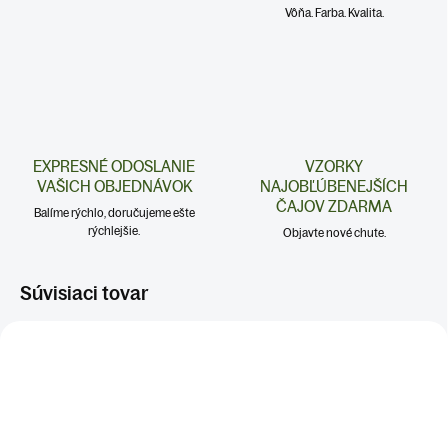
Vôňa. Farba. Kvalita.
EXPRESNÉ ODOSLANIE
VZORKY
VAŠICH OBJEDNÁVOK
NAJOBĽÚBENEJŠÍCH
ČAJOV ZDARMA
Balíme rýchlo, doručujeme ešte
rýchlejšie.
Objavte nové chute.
Súvisiaci tovar
SRDCE A CIEVY