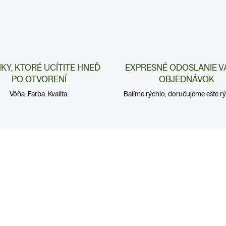
NKY, KTORÉ UCÍTITE HNEĎ
EXPRESNÉ ODOSLANIE V
PO OTVORENÍ
OBJEDNÁVOK
Vôňa. Farba. Kvalita.
Balíme rýchlo, doručujeme ešte rýc
CHRÍPKA A
CHRÍPKA A
ECHLADNUTIE
PRECHLADNUTIE