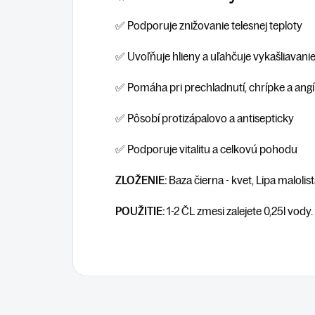
✅ Podporuje znižovanie telesnej teploty
✅ Uvoľňuje hlieny a uľahčuje vykašliavani
✅ Pomáha pri prechladnutí, chrípke a ang
✅ Pôsobí protizápalovo a antisepticky
✅ Podporuje vitalitu a celkovú pohodu
ZLOŽENIE:
Baza čierna - kvet, Lipa malolis
POUŽITIE:
1-2 ČL zmesi zalejete 0,25l vody