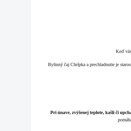
Keď vás 
Bylinný čaj
Chrípka a prechladnutie
je staro
Pri únave, zvýšenej teplote, kašli či upc
pomáha