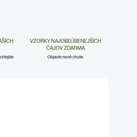
AŠICH
VZORKY NAJOBĽÚBENEJŠÍCH
ČAJOV ZDARMA
hlejšie.
Objavte nové chute.
CHRÍPKA A
PRECHLADNUTIE