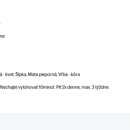
e
íne
tá - kvet, Šípka, Mäta pieporná, Vŕba - kôra
. Nechajte vylúhovať 10minút. Piť 2x denne, max. 3 týždne.