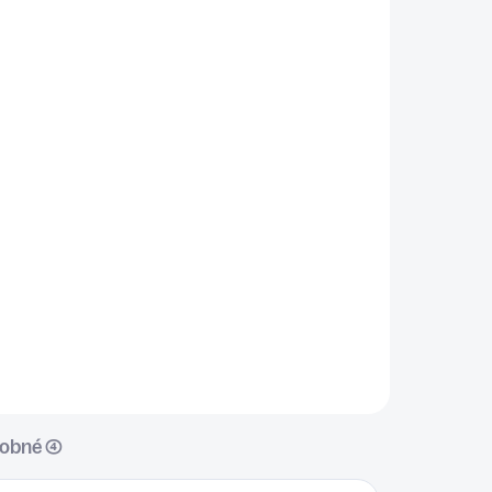
ADOM
SKLADOM
5 KS)
(>5 KS)
DUTINY
€8
Do košíka
✅Podporuje uvoľnenie a
prečistenie nosových dutín
✅Pomáha upokojovať podráždené
sliznice ✅Podporuje zdravie
e
dýchacích ciest ✅Pomáha pri
dný
pocite tlaku v oblasti dutín
né
✅Ručne...
obné (4)