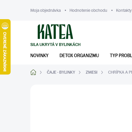
Prejsť
na
Moja objednávka
Hodnotenie obchodu
Kontakty
obsah
NOVINKY
DETOX ORGANIZMU
TYP PROB
Domov
ČAJE - BYLINKY
ZMESI
CHRÍPKA A 
ZNAČKA:
KATEA
IMUNITA
CHRÍPKA A
PEČEŇ A DETOX
PRECHLADNUTIE