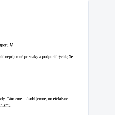
odporu 💚
niť nepríjemné príznaky a podporiť rýchlejšie
írody. Táto zmes pôsobí jemne, no efektívne –
anizmu.