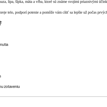
baza, lipa, šípka, mäta a vŕba
, ktoré sú známe svojimi priaznivými účink
reje telo, podporí potenie a pomôže vám cítiť sa lepšie už počas prvýc
?
dnutia
s
emu zotaveniu