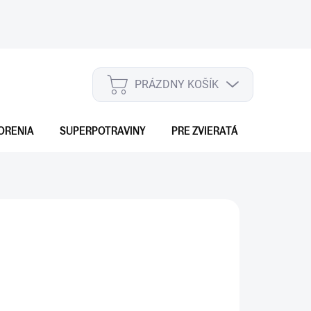
PRÁZDNY KOŠÍK
NÁKUPNÝ
KOŠÍK
ORENIA
SUPERPOTRAVINY
PRE ZVIERATÁ
DARČEKO