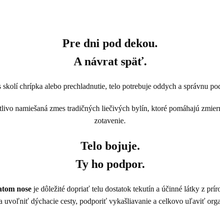
Pre dni pod dekou.
A návrat späť.
skolí chrípka alebo prechladnutie, telo potrebuje oddych a správnu p
stlivo namiešaná zmes tradičných liečivých bylín, ktoré pomáhajú zmier
zotavenie.
Telo bojuje.
Ty ho podpor.
hatom nose
je dôležité dopriať telu dostatok tekutín a účinné látky z pr
 uvoľniť dýchacie cesty, podporiť vykašliavanie a celkovo uľaviť org