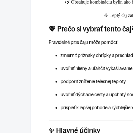
🌿 Obsahuje kombináciu bylín ako
☕ Teplý čaj zah
💚 Prečo si vybrať tento čaj
Pravidelné pitie čaju môže pomôcť:
zmierniť príznaky chrípky a prechla
uvoľniť hlieny a uľahčiť vykašliavanie
podporiť zníženie telesnej teploty
uvoľniť dýchacie cesty a upchatý no
prispieť k lepšej pohode a rýchlejši
✨ Hlavné účinky