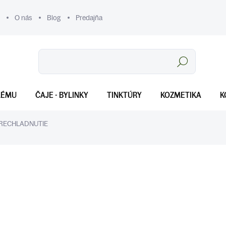
O nás
Blog
Predajňa
Hľadať
LÉMU
ČAJE - BYLINKY
TINKTÚRY
KOZMETIKA
K
PRECHLADNUTIE
€8
Jednotková
SKLADOM
(>5 KS)
cena: