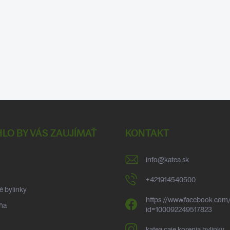
LO BY VÁS ZAUJÍMAŤ
KONTAKT
info
@
katea.sk
+421914540500
é bylinky
https://www.facebook.com/
ňa
id=100092249517823
katea.caje.korenia.bylinky