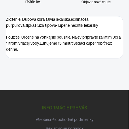
rýchlejšie.
Objavte nové chute.
Zloženie: Dubová kôra,šalvia lekárska,echinacea
purpurová,šípka,Ruža šípová- lupene,nechtík lekársky
Použitie: Určené na vonkajšie použitie. Nálev pripravte zaliatím 3čl a
1litrom vriacej vody.Luhujeme 15 minút.Sedací kúpeľ robiť 1-2x
denne.
Z
á
p
INFORMÁCIE PRE VÁS
ä
t
Všeobecné obchodné podmienky
i
Reklamačný poriadok