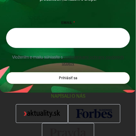
EMAIL
Vložením e-mailu súhlasíte s
podmienkami ochrany osobných
údajov
Prihlásiť sa
NAPÍSALI O NÁS