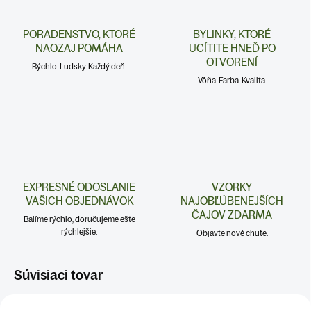
PORADENSTVO, KTORÉ
BYLINKY, KTORÉ
NAOZAJ POMÁHA
UCÍTITE HNEĎ PO
OTVORENÍ
Rýchlo. Ľudsky. Každý deň.
Vôňa. Farba. Kvalita.
EXPRESNÉ ODOSLANIE
VZORKY
VAŠICH OBJEDNÁVOK
NAJOBĽÚBENEJŠÍCH
ČAJOV ZDARMA
Balíme rýchlo, doručujeme ešte
rýchlejšie.
Objavte nové chute.
Súvisiaci tovar
SRDCE A CIEVY