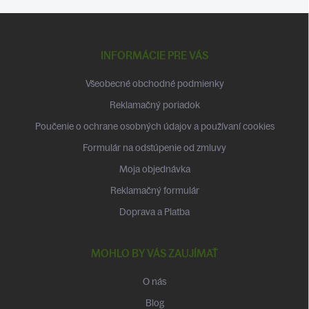
Z
á
p
INFORMÁCIE PRE VÁS
ä
t
Všeobecné obchodné podmienky
i
Reklamačný poriadok
e
Poučenie o ochrane osobných údajov a používaní cookies
Formulár na odstúpenie od zmluvy
Moja objednávka
Reklamačný formulár
Doprava a Platba
MOHLO BY VÁS ZAUJÍMAŤ
O nás
Blog