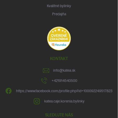
Kvalitné bylinky
Predajňa
KONTAKT
info
@
katea.sk
+421914540500
https://www.facebook.com/profile.php?id=100092249517823
katea.caje.korenia.bylinky
SLEDUJTE NÁS