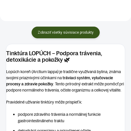
Zobraziť všetky súvisiace produkty
Tinktúra LOPÚCH – Podpora trávenia,
detoxikácie a pokožky
🌿
Lopúch koreň (Arctium lappa) je tradične využívaná bylina, známa
svojimi priaznivými účinkami na
tráviaci systém, vylučovacie
procesy a zdravie pokožky
. Tento prírodný extrakt môže pomôcť pri
podpore normálneho trávenia, očiste organizmu a celkovej vitalite.
Pravidelné užívanie tinktúry môže prispieť k:
podpore zdravého trávenia a normálnej funkcie
gastrointestinálneho traktu
detoxikácii organizmu a prirodzenej očiste