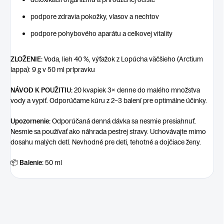
podpore zdravia pokožky, vlasov a nechtov
podpore pohybového aparátu a celkovej vitality
ZLOŽENIE:
Voda, lieh 40 %, výťažok z Lopúcha väčšieho (Arctium
lappa): 9 g v 50 ml prípravku
NÁVOD K POUŽITIU:
20 kvapiek 3× denne do malého množstva
vody a vypiť. Odporúčame kúru z 2–3 balení pre optimálne účinky.
Upozornenie:
Odporúčaná denná dávka sa nesmie presiahnuť.
Nesmie sa používať ako náhrada pestrej stravy. Uchovávajte mimo
dosahu malých detí. Nevhodné pre deti, tehotné a dojčiace ženy.
📦
Balenie:
50 ml