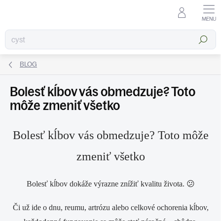
Prejsť
na
obsah
Hľadať
BLOG
Bolesť kĺbov vás obmedzuje? Toto
môže zmeniť všetko
Bolesť kĺbov vás obmedzuje? Toto môže
zmeniť všetko
Bolesť kĺbov dokáže výrazne znížiť kvalitu života. 😕
Či už ide o dnu, reumu, artrózu alebo celkové ochorenia kĺbov,