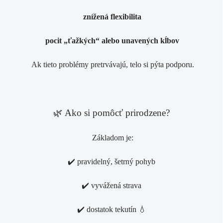
znížená flexibilita
pocit „ťažkých“ alebo unavených kĺbov
Ak tieto problémy pretrvávajú, telo si pýta podporu.
🌿 Ako si pomôcť prirodzene?
Základom je:
✔️ pravidelný, šetrný pohyb
✔️ vyvážená strava
✔️ dostatok tekutín 💧