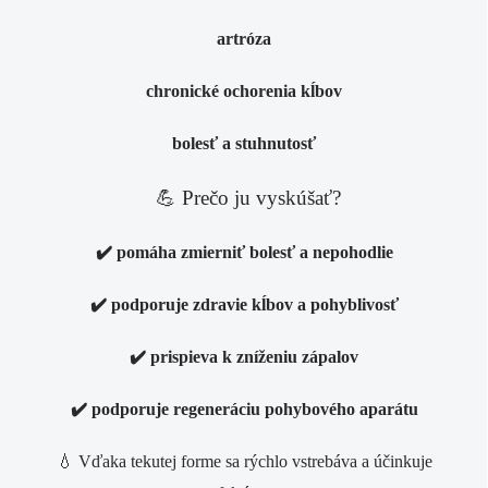
artróza
chronické ochorenia kĺbov
bolesť a stuhnutosť
💪
Prečo ju vyskúšať?
✔️ pomáha zmierniť bolesť a nepoho
dlie
✔️ podporuje zdravie kĺbov a pohyblivosť
✔️ prispieva k zníženiu zápalov
✔️ podporuje regeneráciu pohybového aparátu
💧 Vďaka tekutej forme sa rýchlo vstrebáva a účinkuje