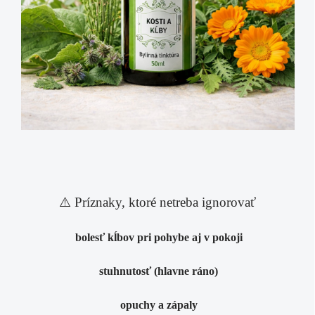
⚠️ Príznaky, ktoré netreba ignorovať
bolesť kĺbov pri pohybe aj v pokoji
stuhnutosť (hlavne ráno)
opuchy a zápaly