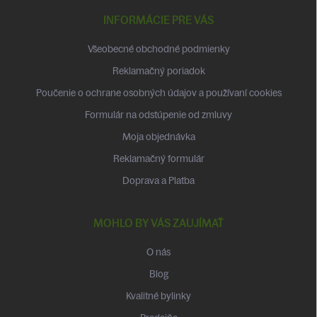
p
INFORMÁCIE PRE VÁS
ä
t
Všeobecné obchodné podmienky
i
Reklamačný poriadok
e
Poučenie o ochrane osobných údajov a používaní cookies
Formulár na odstúpenie od zmluvy
Moja objednávka
Reklamačný formulár
Doprava a Platba
MOHLO BY VÁS ZAUJÍMAŤ
O nás
Blog
Kvalitné bylinky