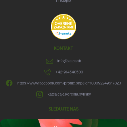
Predajňa
KONTAKT
info
@
katea.sk
+421914540500
https://www.facebook.com/profile.php?id=100092249517823
katea.caje.korenia.bylinky
SLEDUJTE NÁS