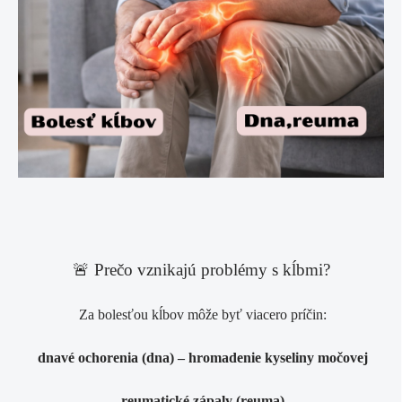
🚨 Prečo vznikajú problémy s kĺbmi?
Za bolesťou kĺbov môže byť viacero príčin:
dnavé ochorenia (dna)
– hromadenie kyseliny močovej
reumatické zápaly (reuma)