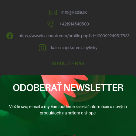
info
@
katea.sk
+421914540500
https://www.facebook.com/profile.php?id=100092249517823
katea.caje.korenia.bylinky
SLEDUJTE NÁS
ODOBERAŤ NEWSLETTER
Vložte svoj e-mail a my Vám budeme zasielať informácie o nových
produktoch na našom e-shope.