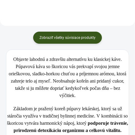
✅Ideálna ako...
Zobraziť všetky súvisiace produkty
Objavte lahodnú a zdravšiu alternatívu ku klasickej káve.
Púpavová káva so škoricou
vás prekvapí svojou jemne
orieškovou, sladko-horkou chuťou a príjemnou arómou, ktorá
zahreje telo aj myseľ. Neobsahuje kofeín ani pridaný cukor,
takže si ju môžete dopriať kedykoľvek počas dňa – bez
výčitiek.
Základom je pražený koreň púpavy lekárskej, ktorý sa už
stáročia využíva v tradičnej bylinnej medicíne. V kombinácii so
škoricou vytvára harmonický nápoj, ktorý
podporuje trávenie,
prirodzenú detoxikáciu organizmu a celkovú vitalitu.