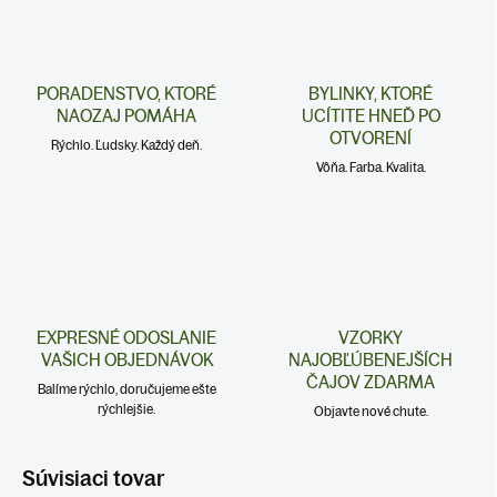
PORADENSTVO, KTORÉ
BYLINKY, KTORÉ
NAOZAJ POMÁHA
UCÍTITE HNEĎ PO
OTVORENÍ
Rýchlo. Ľudsky. Každý deň.
Vôňa. Farba. Kvalita.
EXPRESNÉ ODOSLANIE
VZORKY
VAŠICH OBJEDNÁVOK
NAJOBĽÚBENEJŠÍCH
ČAJOV ZDARMA
Balíme rýchlo, doručujeme ešte
rýchlejšie.
Objavte nové chute.
Súvisiaci tovar