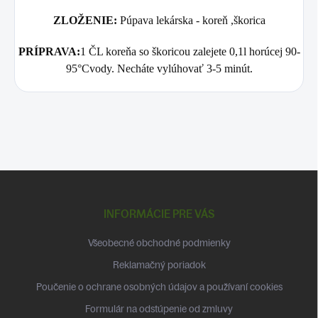
ZLOŽENIE:
Púpava lekárska - koreň ,škorica
PRÍPRAVA:
1 ČL koreňa so škoricou zalejete 0,1l horúcej 90-
95°Cvody. Necháte vylúhovať 3-5 minút.
Z
á
p
INFORMÁCIE PRE VÁS
ä
t
Všeobecné obchodné podmienky
i
Reklamačný poriadok
e
Poučenie o ochrane osobných údajov a používaní cookies
Formulár na odstúpenie od zmluvy