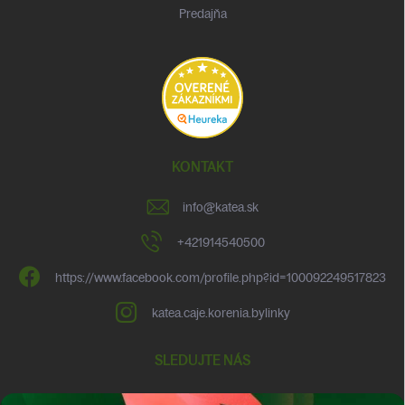
Predajňa
KONTAKT
info
@
katea.sk
+421914540500
https://www.facebook.com/profile.php?id=100092249517823
katea.caje.korenia.bylinky
SLEDUJTE NÁS