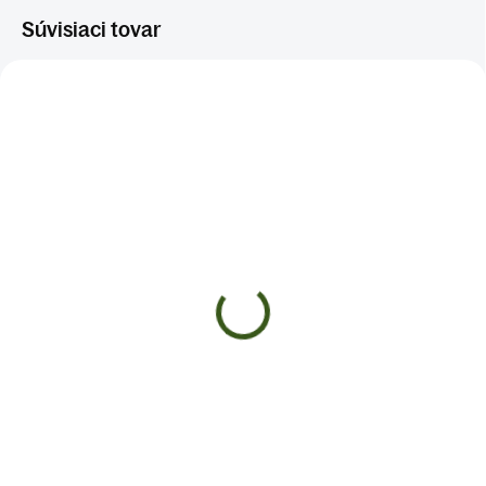
Súvisiaci tovar
SKLADOM
SKLADOM
(>5 KS)
(>5 KS)
Náramok ŠŤASTIA A
PRÍVESOK AMETYST
PRÍLEŽITOSTI
SLZIČKA
€6
€6
Do košíka
Do košíka
Náramok s AVANTURÍNOM