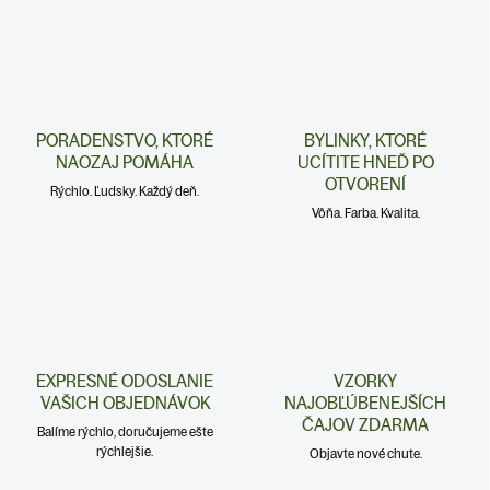
PORADENSTVO, KTORÉ
BYLINKY, KTORÉ
NAOZAJ POMÁHA
UCÍTITE HNEĎ PO
OTVORENÍ
Rýchlo. Ľudsky. Každý deň.
Vôňa. Farba. Kvalita.
EXPRESNÉ ODOSLANIE
VZORKY
VAŠICH OBJEDNÁVOK
NAJOBĽÚBENEJŠÍCH
ČAJOV ZDARMA
Balíme rýchlo, doručujeme ešte
rýchlejšie.
Objavte nové chute.