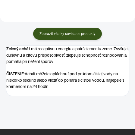
Zobraziť všetky súvisiace produkty
Zelený achát
má receptívnu energiu a patrí elementu zeme. Zvyšuje
duševnú a citovú prispôsobivosť, zlepšuje schopnosť rozhodovania,
pomáha pri riešení sporov.
ČISTENIE
:
Achát môžete opláchnuť pod prúdom čistej vody na
niekoľko sekúnd alebo vložiť do pohára s čistou vodou, najlepšie s
kremeňom na 24 hodín.
Z