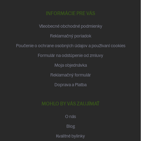
á
p
INFORMÁCIE PRE VÁS
ä
t
Všeobecné obchodné podmienky
i
Reklamačný poriadok
e
Poučenie o ochrane osobných údajov a používaní cookies
Formulár na odstúpenie od zmluvy
Moja objednávka
Reklamačný formulár
Doprava a Platba
MOHLO BY VÁS ZAUJÍMAŤ
O nás
Blog
Kvalitné bylinky