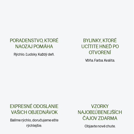
PORADENSTVO, KTORÉ
BYLINKY, KTORÉ
NAOZAJ POMÁHA
UCÍTITE HNEĎ PO
OTVORENÍ
Rýchlo. Ľudsky. Každý deň.
Vôňa. Farba. Kvalita.
EXPRESNÉ ODOSLANIE
VZORKY
VAŠICH OBJEDNÁVOK
NAJOBĽÚBENEJŠÍCH
ČAJOV ZDARMA
Balíme rýchlo, doručujeme ešte
rýchlejšie.
Objavte nové chute.