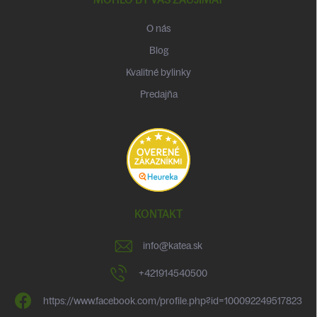
O nás
Blog
Kvalitné bylinky
Predajňa
KONTAKT
info
@
katea.sk
+421914540500
https://www.facebook.com/profile.php?id=100092249517823