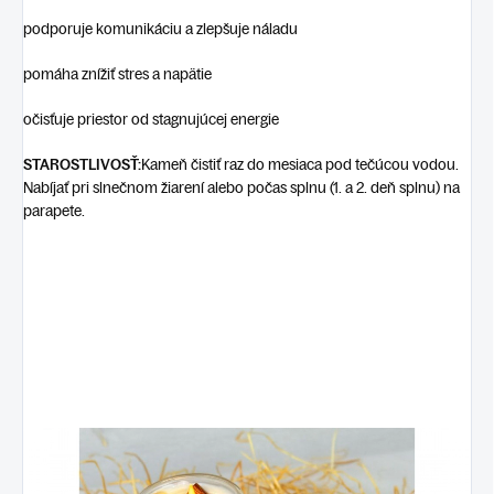
podporuje komunikáciu a zlepšuje náladu
pomáha znížiť stres a napätie
očisťuje priestor od stagnujúcej energie
STAROSTLIVOSŤ:
Kameň čistiť raz do mesiaca pod tečúcou vodou.
Nabíjať pri slnečnom žiarení alebo počas splnu (1. a 2. deň splnu) na
parapete.