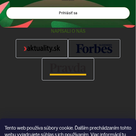
Prihlásiť sa
NAPÍSALI O NÁS
Tento web používa súbory cookie. Ďalším prechádzaním tohto
Copyright 2026
Katea
. Všetky práva vyhradené.
webu vyjadrujete súhlas s ich používaním. Viac informácií
tu
.