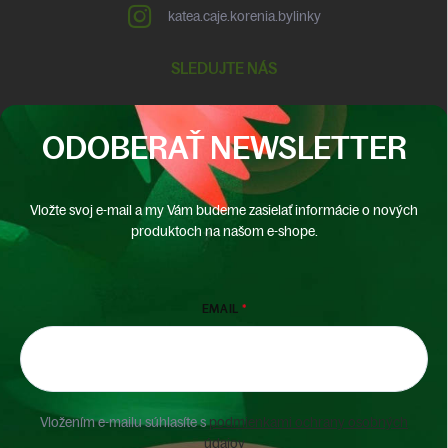
katea.caje.korenia.bylinky
SLEDUJTE NÁS
ODOBERAŤ NEWSLETTER
Vložte svoj e-mail a my Vám budeme zasielať informácie o nových
produktoch na našom e-shope.
EMAIL
Vložením e-mailu súhlasíte s
podmienkami ochrany osobných
údajov