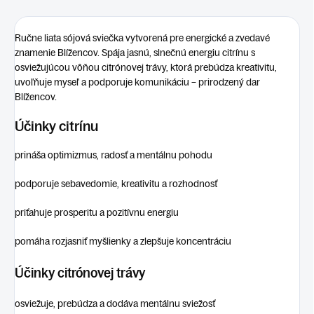
Ručne liata sójová sviečka vytvorená pre energické a zvedavé
znamenie
Blížencov
. Spája jasnú, slnečnú energiu
citrínu
s
osviežujúcou vôňou
citrónovej trávy
, ktorá prebúdza kreativitu,
uvoľňuje myseľ a podporuje komunikáciu – prirodzený dar
Blížencov.
Účinky citrínu
prináša optimizmus, radosť a mentálnu pohodu
podporuje sebavedomie, kreativitu a rozhodnosť
priťahuje prosperitu a pozitívnu energiu
pomáha rozjasniť myšlienky a zlepšuje koncentráciu
Účinky citrónovej trávy
osviežuje, prebúdza a dodáva mentálnu sviežosť