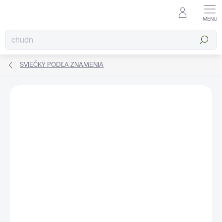
Prejsť
na
obsah
Hľadať
SVIEČKY PODĽA ZNAMENIA
ZNAČKA:
KATEA