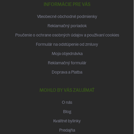
p
INFORMÁCIE PRE VÁS
ä
t
Všeobecné obchodné podmienky
i
Reklamačný poriadok
e
Poučenie o ochrane osobných údajov a používaní cookies
Formulár na odstúpenie od zmluvy
Moja objednávka
Reklamačný formulár
Doprava a Platba
MOHLO BY VÁS ZAUJÍMAŤ
O nás
Blog
Kvalitné bylinky
Predajňa