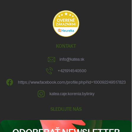
KONTAKT
info
@
katea.sk
+421914540500
https://www.facebook.com/profile.php?id=100092249517823
katea.caje.korenia.bylinky
SLEDUJTE NÁS