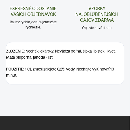
EXPRESNÉ ODOSLANIE
VZORKY
VAŠICH OBJEDNÁVOK
NAJOBĽÚBENEJŠÍCH
ČAJOV ZDARMA
Balíme rýchlo, doručujeme ešte
rýchlejšie.
Objavte nové chute.
ZLOŽENIE:
Nechtík lekársky, Nevädza poľná, šípka, ibistek - kvet ,
Mäta pieporná, jahoda - list
POUŽITIE:
1 ČL zmesi zalejete 0,25l vody. Nechajte vylúhovať 10
minút.
Z
á