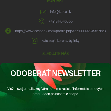
KONTAKT
info
@
katea.sk
+421914540500
https://www.facebook.com/profile.php?id=100092249517823
katea.caje.korenia.bylinky
SLEDUJTE NÁS
ODOBERAŤ NEWSLETTER
Vložte svoj e-mail a my Vám budeme zasielať informácie o nových
produktoch na našom e-shope.