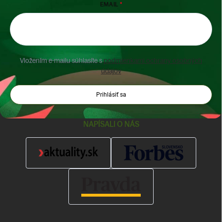
EMAIL
Vložením e-mailu súhlasíte s
podmienkami ochrany osobných
údajov
Prihlásiť sa
NAPÍSALI O NÁS