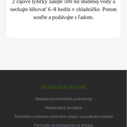
2 čajové lyžičky zalejte 500 ml studenej vody a
nechajte lúhovať 6–8 hodín v chladničke. Potom
sceďte a podávajte s ľadom.
Z
á
p
INFORMÁCIE PRE VÁS
ä
t
Všeobecné obchodné podmienky
i
Reklamačný poriadok
e
Poučenie o ochrane osobných údajov a používaní cookies
Formulár na odstúpenie od zmluvy