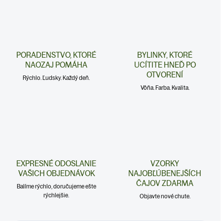
PORADENSTVO, KTORÉ
BYLINKY, KTORÉ
NAOZAJ POMÁHA
UCÍTITE HNEĎ PO
OTVORENÍ
Rýchlo. Ľudsky. Každý deň.
Vôňa. Farba. Kvalita.
EXPRESNÉ ODOSLANIE
VZORKY
VAŠICH OBJEDNÁVOK
NAJOBĽÚBENEJŠÍCH
ČAJOV ZDARMA
Balíme rýchlo, doručujeme ešte
rýchlejšie.
Objavte nové chute.