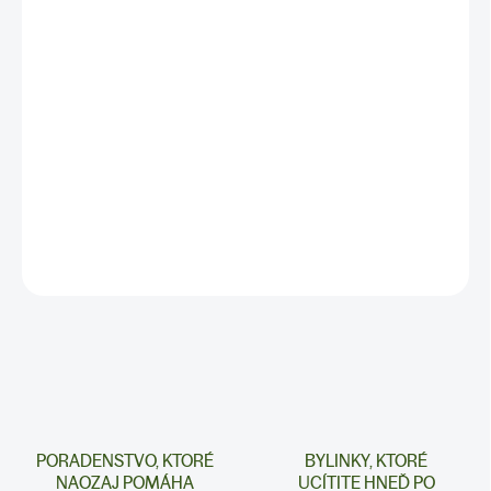
✅
Osviežuje telo aj myseľ
✅
Jemne podporuje vylučovanie prebytočných tekutín
✅Ručne miešané / balené na Slovensku
✅ BALENIE: 100g
✅
Najlepšie výsledky dosiahnete pri kúre z 2 balení.
DETAILNÉ INFORMÁCIE
PORADENSTVO, KTORÉ
BYLINKY, KTORÉ
NAOZAJ POMÁHA
UCÍTITE HNEĎ PO