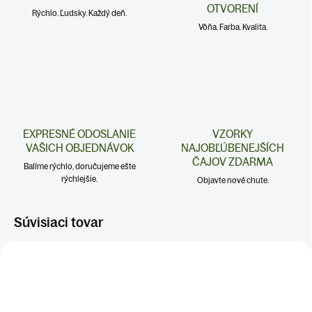
OTVORENÍ
Rýchlo. Ľudsky. Každý deň.
Vôňa. Farba. Kvalita.
EXPRESNÉ ODOSLANIE
VZORKY
VAŠICH OBJEDNÁVOK
NAJOBĽÚBENEJŠÍCH
ČAJOV ZDARMA
Balíme rýchlo, doručujeme ešte
rýchlejšie.
Objavte nové chute.
Súvisiaci tovar