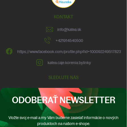
KONTAKT
info
@
katea.sk
+421914540500
https://www.facebook.com/profile.php?id=100092249517823
katea.caje.korenia.bylinky
SLEDUJTE NÁS
ODOBERAŤ NEWSLETTER
Vložte svoj e-mail a my Vám budeme zasielať informácie o nových
produktoch na našom e-shope.