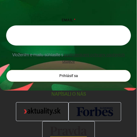
EMAIL
Vložením e-mailu súhlasíte s
podmienkami ochrany osobných
údajov
Prihlásiť sa
NAPÍSALI O NÁS