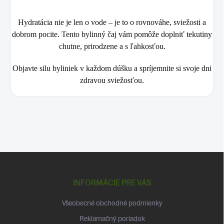
Hydratácia nie je len o vode – je to o rovnováhe, sviežosti a
dobrom pocite. Tento bylinný čaj vám pomôže doplniť tekutiny
chutne, prirodzene a s ľahkosťou.
Objavte silu byliniek v každom dúšku a spríjemnite si svoje dni
zdravou sviežosťou.
Z
á
p
INFORMÁCIE PRE VÁS
ä
t
Všeobecné obchodné podmienky
i
Reklamačný poriadok
e