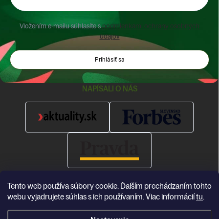
Vložením e-mailu súhlasíte s
podmienkami ochrany osobných
údajov
Prihlásiť sa
NAPÍSALI O NÁS
Tento web používa súbory cookie. Ďalším prechádzaním tohto
webu vyjadrujete súhlas s ich používaním. Viac informácií
tu
.