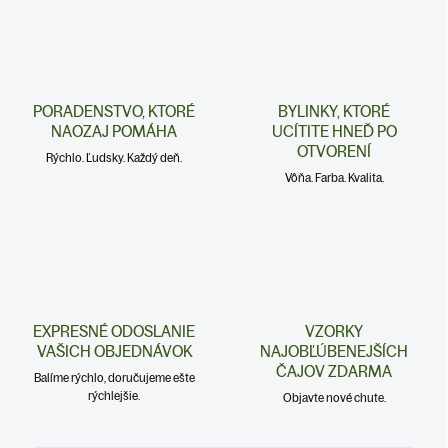
PORADENSTVO, KTORÉ
BYLINKY, KTORÉ
NAOZAJ POMÁHA
UCÍTITE HNEĎ PO
OTVORENÍ
Rýchlo. Ľudsky. Každý deň.
Vôňa. Farba. Kvalita.
EXPRESNÉ ODOSLANIE
VZORKY
VAŠICH OBJEDNÁVOK
NAJOBĽÚBENEJŠÍCH
ČAJOV ZDARMA
Balíme rýchlo, doručujeme ešte
rýchlejšie.
Objavte nové chute.