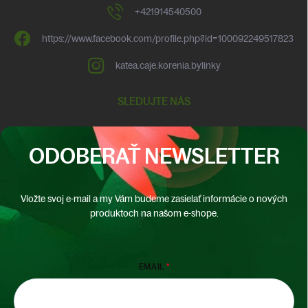
+421914540500
https://www.facebook.com/profile.php?id=100092249517823
katea.caje.korenia.bylinky
SLEDUJTE NÁS
ODOBERAŤ NEWSLETTER
Vložte svoj e-mail a my Vám budeme zasielať informácie o nových
produktoch na našom e-shope.
EMAIL