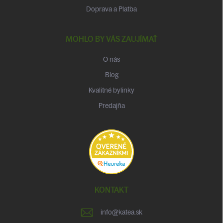
Doprava a Platba
MOHLO BY VÁS ZAUJÍMAŤ
O nás
Blog
Kvalitné bylinky
Predajňa
KONTAKT
info
@
katea.sk