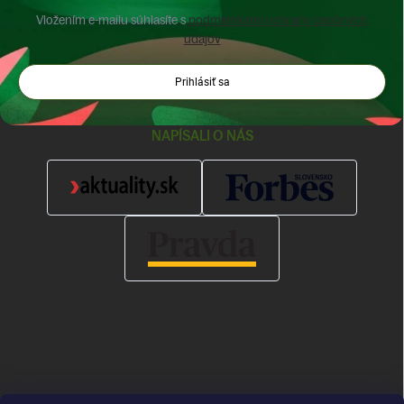
Vložením e-mailu súhlasíte s
podmienkami ochrany osobných
údajov
Prihlásiť sa
NAPÍSALI O NÁS