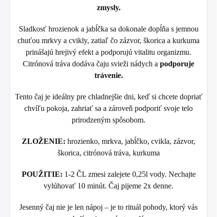
zmysly.
Sladkosť hrozienok a jabĺčka sa dokonale dopĺňa s jemnou
chuťou mrkvy a cvikly, zatiaľ čo zázvor, škorica a kurkuma
prinášajú hrejivý efekt a podporujú vitalitu organizmu.
Citrónová tráva dodáva čaju svieži nádych a
podporuje
trávenie.
Tento čaj je ideálny pre chladnejšie dni, keď si chcete dopriať
chvíľu pokoja, zahriať sa a zároveň podporiť svoje telo
prirodzeným spôsobom.
ZLOŽENIE:
hrozienko, mrkva, jabĺčko, cvikla, zázvor,
škorica, citrónová tráva, kurkuma
POUŽITIE:
1-2 ČL zmesi zalejete 0,25l vody. Nechajte
vylúhovať 10 minút. Čaj pijeme 2x denne.
Jesenný čaj nie je len nápoj – je to rituál pohody, ktorý vás