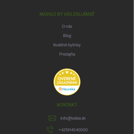
MOHLO BY VÁS ZAUJÍMAŤ
O nás
Blog
Kvalitné bylinky
Predajňa
KONTAKT
info
@
katea.sk
+421914540500