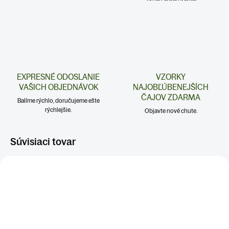
EXPRESNÉ ODOSLANIE
VZORKY
VAŠICH OBJEDNÁVOK
NAJOBĽÚBENEJŠÍCH
ČAJOV ZDARMA
Balíme rýchlo, doručujeme ešte
rýchlejšie.
Objavte nové chute.
Súvisiaci tovar
DENNÉ ČAJE