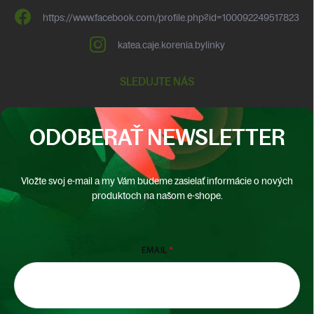
https://www.facebook.com/profile.php?id=100092249517823
katea.caje.korenia.bylinky
SLEDUJTE NÁS
ODOBERAŤ NEWSLETTER
Vložte svoj e-mail a my Vám budeme zasielať informácie o nových
produktoch na našom e-shope.
EMAIL