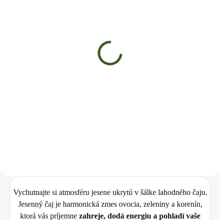
SKLADOM
(>5 KS)
VIANOČNÝ ČAJ
€5
Do košíka
✅ Hrejivá zimná zmes plná chutí a
vôní ✅Prispieva k pocitu pohody a
relaxu ✅Obsahuje ovocie a
koreniny s prirodzením obsahom
antioxidantov ✅ Ideálny na zimné
večery a...
Vychutnajte si atmosféru jesene ukrytú v šálke lahodného čaju.
Jesenný čaj je harmonická zmes ovocia, zeleniny a korenín,
ktorá vás príjemne
zahreje, dodá energiu a pohladí vaše