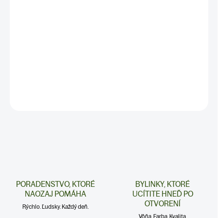
✅
Pomáha správnemu tráveniu
✅ Prináša relax a príjemný pocit
✅Ručne miešané / balené na Slovensku
✅ BALENIE: 100g
✅
Najlepšie výsledky dosiahnete pri kúre z 2 balení.
DETAILNÉ INFORMÁCIE
PORADENSTVO, KTORÉ
BYLINKY, KTORÉ
NAOZAJ POMÁHA
UCÍTITE HNEĎ PO
OTVORENÍ
Rýchlo. Ľudsky. Každý deň.
Vôňa. Farba. Kvalita.