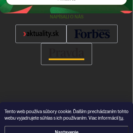
NAPÍSALI O NÁS
Tento web používa súbory cookie. Ďalším prechádzaním tohto
Copyright 2026
Katea
. Všetky práva vyhradené.
webu vyjadrujete súhlas s ich používaním. Viac informácií
tu
.
Vytvoril Shoptet
Nastavenie