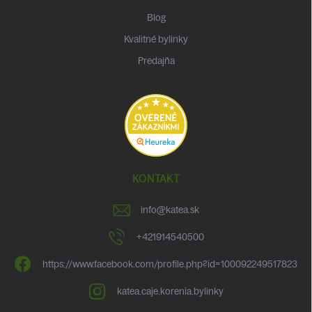
Blog
Kvalitné bylinky
Predajňa
KONTAKT
info
@
katea.sk
+421914540500
https://www.facebook.com/profile.php?id=100092249517823
katea.caje.korenia.bylinky