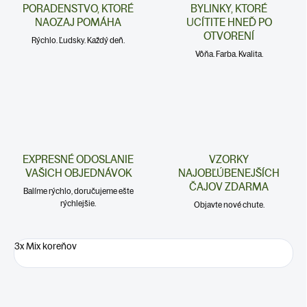
PORADENSTVO, KTORÉ
BYLINKY, KTORÉ
NAOZAJ POMÁHA
UCÍTITE HNEĎ PO
OTVORENÍ
Rýchlo. Ľudsky. Každý deň.
Vôňa. Farba. Kvalita.
EXPRESNÉ ODOSLANIE
VZORKY
VAŠICH OBJEDNÁVOK
NAJOBĽÚBENEJŠÍCH
ČAJOV ZDARMA
Balíme rýchlo, doručujeme ešte
rýchlejšie.
Objavte nové chute.
3x Mix koreňov