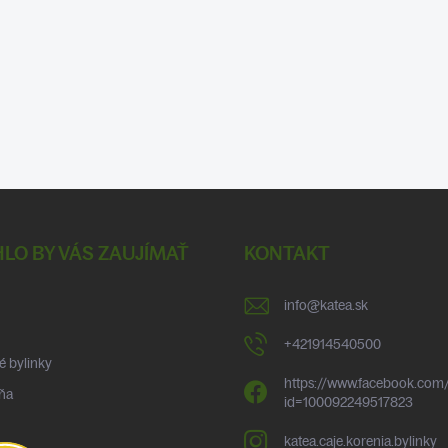
LO BY VÁS ZAUJÍMAŤ
KONTAKT
info
@
katea.sk
+421914540500
é bylinky
https://www.facebook.com/
ňa
id=100092249517823
katea.caje.korenia.bylinky