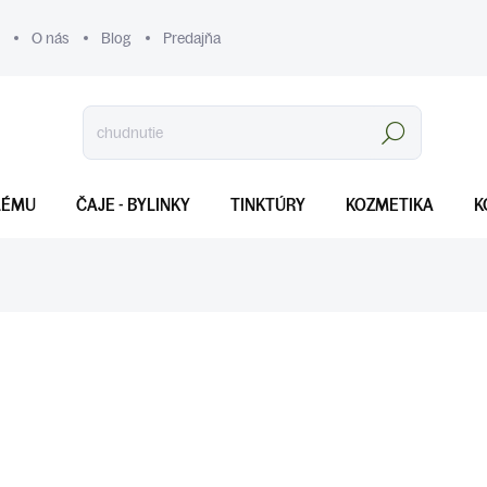
O nás
Blog
Predajňa
Hľadať
LÉMU
ČAJE - BYLINKY
TINKTÚRY
KOZMETIKA
K
€9
Jednotková
SKLADOM
(>5 KS)
cena:
MOŽNOSTI DORUČENIA