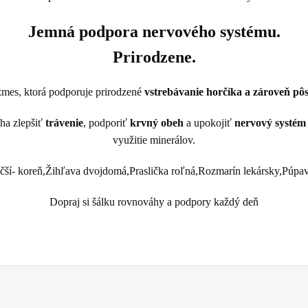
Jemná podpora nervového systému.
Prirodzene.
zmes, ktorá podporuje prirodzené
vstrebávanie horčíka a zároveň pôs
ha zlepšiť
trávenie
, podporiť
krvný obeh
a upokojiť
nervový systém
využitie minerálov.
ší- koreň,Žihľava dvojdomá,Praslička roľná,Rozmarín lekársky,Púpava 
Dopraj si šálku rovnováhy a podpory každý deň