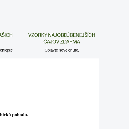
AŠICH
VZORKY NAJOBĽÚBENEJŠÍCH
ČAJOV ZDARMA
hlejšie.
Objavte nové chute.
chickú pohodu.