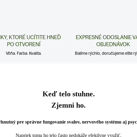
NKY, KTORÉ UCÍTITE HNEĎ
EXPRESNÉ ODOSLANIE V
PO OTVORENÍ
OBJEDNÁVOK
Vôňa. Farba. Kvalita.
Balíme rýchlo, doručujeme ešte rýc
Keď telo stuhne.
Zjemni ho.
yhnutný pre správne fungovanie svalov, nervového systému aj psy
Napriek tomu ho telo často nedokáže efektívne využiť.