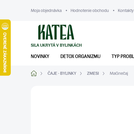
Prejsť
na
Moja objednávka
Hodnotenie obchodu
Kontakty
obsah
NOVINKY
DETOX ORGANIZMU
TYP PROB
Domov
ČAJE - BYLINKY
ZMESI
MaGnečaj
ZNAČKA:
KATEA
NERVY A STRES
ŠPECIÁLNE PROBLÉMY