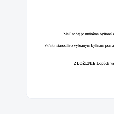
MaGnečaj je unikátna bylinná 
Vďaka starostlivo vybraným bylinám pomá
ZLOŽENIE:
Lopúch väč