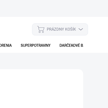
PRÁZDNY KOŠÍK
NÁKUPNÝ
KOŠÍK
ORENIA
SUPERPOTRAVINY
DARČEKOVÉ BALENIA
S