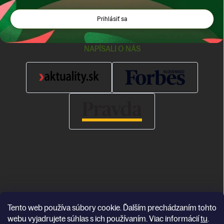
Prihlásiť sa
NAPÍSALI O NÁS
Tento web používa súbory cookie. Ďalším prechádzaním tohto
Copyright 2026
Katea
. Všetky práva vyhradené.
webu vyjadrujete súhlas s ich používaním. Viac informácií
tu
.