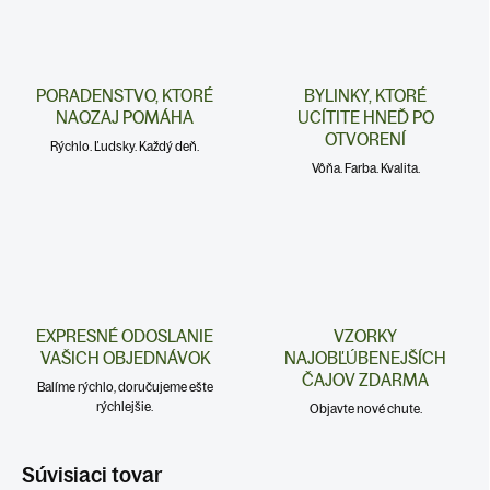
PORADENSTVO, KTORÉ
BYLINKY, KTORÉ
NAOZAJ POMÁHA
UCÍTITE HNEĎ PO
OTVORENÍ
Rýchlo. Ľudsky. Každý deň.
Vôňa. Farba. Kvalita.
EXPRESNÉ ODOSLANIE
VZORKY
VAŠICH OBJEDNÁVOK
NAJOBĽÚBENEJŠÍCH
ČAJOV ZDARMA
Balíme rýchlo, doručujeme ešte
rýchlejšie.
Objavte nové chute.
Súvisiaci tovar