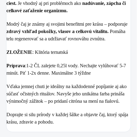
ciest.
Je vhodný aj pri problémoch ako
nadúvanie, zápcha či
celkové zaťaženie organizmu.
Modrý čaj je známy aj svojimi benefitmi pre krásu – podporuje
zdravý vzhľad
pokožky, vlasov a celkovú vitalitu.
Pomáha
telu regenerovať sa a udržiavať rovnováhu zvnútra.
ZLOŽENIE
: Klitória ternatská
Príprava
:1-2 ČL zalejete 0,25l vody. Nechajte vylúhovať 5-7
minút. Piť 1-2x denne. Maximálne 3 týždne
Vďaka jemnej chuti je ideálny na každodenné popíjanie aj ako
súčasť očistných rituálov. Navyše jeho unikátna farba prináša
výnimočný zážitok – po pridaní citróna sa mení na fialovú.
Doprajte si silu prírody v každej šálke a objavte čaj, ktorý spája
krásu, zdravie a pohodu.