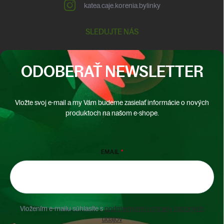
katea.caje.korenia.bylinky
SLEDUJTE NÁS
ODOBERAŤ NEWSLETTER
Vložte svoj e-mail a my Vám budeme zasielať informácie o nových
produktoch na našom e-shope.
EMAIL
Vložením e-mailu súhlasíte s
podmienkami ochrany osobných
údajov