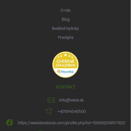
O nás
Blog
Kvalitné bylinky
Predajňa
KONTAKT
info
@
katea.sk
+421914540500
https://www.facebook.com/profile.php?id=100092249517823