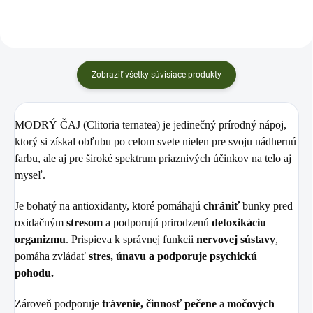
Zobraziť všetky súvisiace produkty
MODRÝ ČAJ (Clitoria ternatea)
je jedinečný prírodný nápoj,
ktorý si získal obľubu po celom svete nielen pre svoju nádhernú
farbu, ale aj pre široké spektrum priaznivých účinkov na telo aj
myseľ.
Je bohatý na antioxidanty, ktoré pomáhajú
chrániť
bunky pred
oxidačným
stresom
a podporujú prirodzenú
detoxikáciu
organizmu
. Prispieva k správnej funkcii
nervovej sústavy
,
pomáha zvládať
stres,
únavu a podporuje psychickú
pohodu.
Zároveň podporuje
trávenie, činnosť pečene
a
močových