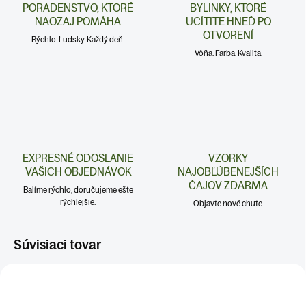
PORADENSTVO, KTORÉ
BYLINKY, KTORÉ
NAOZAJ POMÁHA
UCÍTITE HNEĎ PO
OTVORENÍ
Rýchlo. Ľudsky. Každý deň.
Vôňa. Farba. Kvalita.
EXPRESNÉ ODOSLANIE
VZORKY
VAŠICH OBJEDNÁVOK
NAJOBĽÚBENEJŠÍCH
ČAJOV ZDARMA
Balíme rýchlo, doručujeme ešte
rýchlejšie.
Objavte nové chute.
Súvisiaci tovar
CHRÍPKA A
CHRÍPKA A
PRECHLADNUTIE
PRECHLADNUTIE