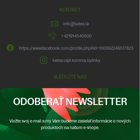
KONTAKT
info
@
katea.sk
+421914540500
https://www.facebook.com/profile.php?id=100092249517823
katea.caje.korenia.bylinky
SLEDUJTE NÁS
ODOBERAŤ NEWSLETTER
Vložte svoj e-mail a my Vám budeme zasielať informácie o nových
produktoch na našom e-shope.