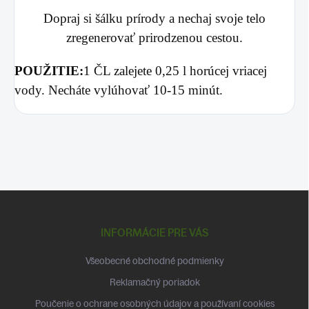
Dopraj si šálku prírody a nechaj svoje telo
zregenerovať prirodzenou cestou.
POUŽITIE:
1 ČL zalejete 0,25 l horúcej vriacej
vody. Necháte vylúhovať 10-15 minút.
Z
á
p
INFORMÁCIE PRE VÁS
ä
t
Všeobecné obchodné podmienky
i
Reklamačný poriadok
e
Poučenie o ochrane osobných údajov a používaní cookies