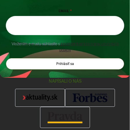
EMAIL
Vložením e-mailu súhlasíte s
podmienkami ochrany osobných
údajov
Prihlásiť sa
NAPÍSALI O NÁS