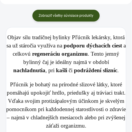
Zobraziť všetky súvisiace produkty
Objav silu tradičnej bylinky Pľúcnik lekársky, ktorá
sa už stáročia využíva na
podporu dýchacích ciest
a
celkovú
regeneráciu organizmu
. Tento jemný
bylinný čaj je ideálny najmä v období
nachladnutia
, pri
kašli
či
podráždení slizníc
.
Pľúcnik je bohatý na prírodné slizové látky, ktoré
pomáhajú upokojiť hrdlo, priedušky aj tráviaci trakt.
Vďaka svojim protizápalovým účinkom je skvelým
pomocníkom pri každodennej starostlivosti o zdravie
– najmä v chladnejších mesiacoch alebo pri zvýšenej
záťaži organizmu.