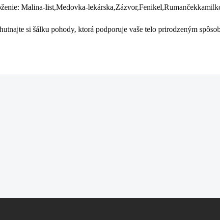
oženie: Malina-list,Medovka-lekárska,Zázvor,Fenikel,Rumančekkamilk
hutnajte si šálku pohody, ktorá podporuje vaše telo prirodzeným spôso