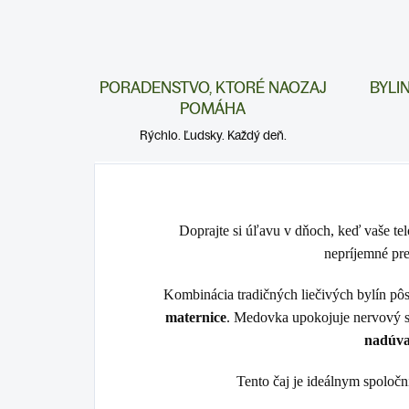
PORADENSTVO, KTORÉ NAOZAJ
BYLI
POMÁHA
Rýchlo. Ľudsky. Každý deň.
Doprajte si úľavu v dňoch, keď vaše telo
nepríjemné pr
Kombinácia tradičných liečivých bylín pô
maternice
. Medovka upokojuje nervový 
nadúva
Tento čaj je ideálnym spoločn