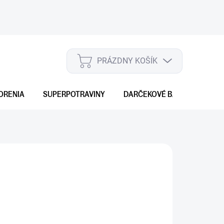
PRÁZDNY KOŠÍK
NÁKUPNÝ
KOŠÍK
ORENIA
SUPERPOTRAVINY
DARČEKOVÉ BALENIA
S