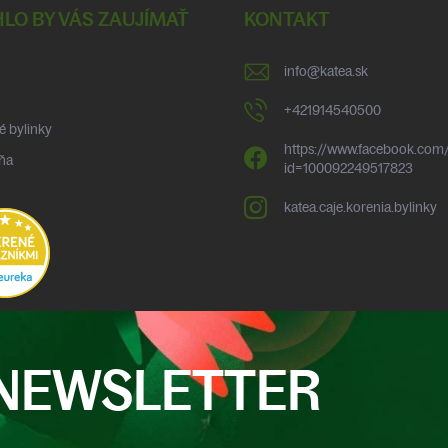
LO BY VÁS ZAUJÍMAŤ
KONTAKT
info
@
katea.sk
+421914540500
é bylinky
https://www.facebook.com/
ňa
id=100092249517823
katea.caje.korenia.bylinky
NEWSLETTER