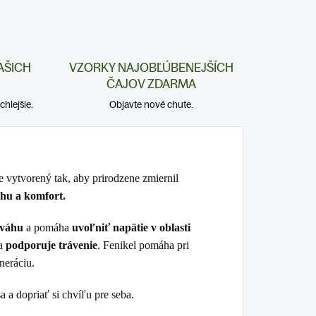
AŠICH
VZORKY NAJOBĽÚBENEJŠÍCH
ČAJOV ZDARMA
hlejšie.
Objavte nové chute.
je vytvorený tak, aby prirodzene zmiernil
hu a komfort.
ováhu
a pomáha
uvoľniť napätie v oblasti
 a
podporuje trávenie
. Fenikel pomáha pri
neráciu.
 a dopriať si chvíľu pre seba.