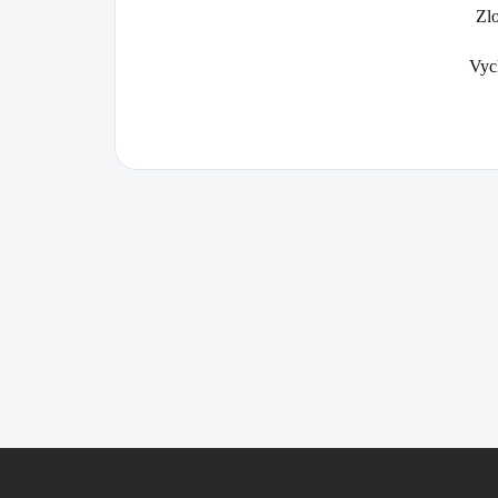
Zl
Vyc
Z
á