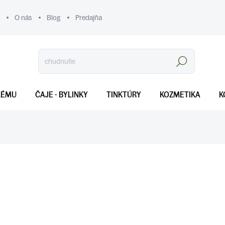
O nás
Blog
Predajňa
Hľadať
LÉMU
ČAJE - BYLINKY
TINKTÚRY
KOZMETIKA
K
€8
Jednotková
SKLADOM
(>5 KS)
cena:
MOŽNOSTI DORUČENIA