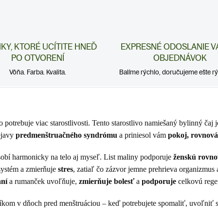
NKY, KTORÉ UCÍTITE HNEĎ
EXPRESNÉ ODOSLANIE V
PO OTVORENÍ
OBJEDNÁVOK
Vôňa. Farba. Kvalita.
Balíme rýchlo, doručujeme ešte rýc
 potrebuje viac starostlivosti. Tento starostlivo namiešaný bylinný čaj 
ejavy
predmenštruačného syndrómu
a priniesol vám
pokoj, rovnová
sobí harmonicky na telo aj myseľ. List maliny podporuje
ženskú rovn
systém a zmierňuje
stres
, zatiaľ čo zázvor jemne prehrieva organizmus
ní
a rumanček uvoľňuje,
zmierňuje bolesť
a
podporuje
celkovú rege
íkom v dňoch pred menštruáciou – keď potrebujete spomaliť, uvoľniť sa