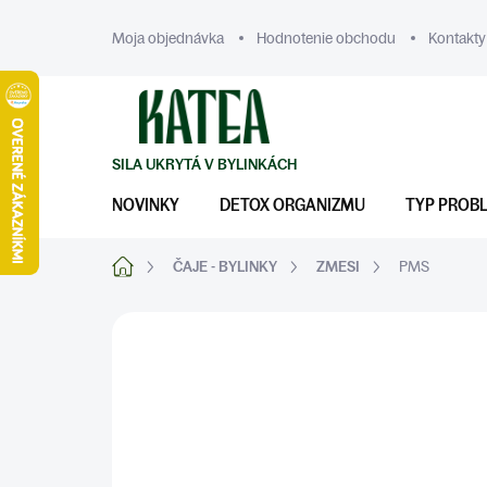
Prejsť
na
Moja objednávka
Hodnotenie obchodu
Kontakty
obsah
NOVINKY
DETOX ORGANIZMU
TYP PROB
Domov
ČAJE - BYLINKY
ZMESI
PMS
ZNAČKA:
KATEA
ŽENSKÉ PROBLÉMY