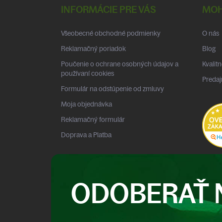
p
INFORMÁCIE PRE VÁS
MOH
ä
t
Všeobecné obchodné podmienky
O nás
i
e
Reklamačný poriadok
Blog
Poučenie o ochrane osobných údajov a
Kvalitn
používaní cookies
Predaj
Formulár na odstúpenie od zmluvy
Moja objednávka
Reklamačný formulár
Doprava a Platba
ODOBERAŤ 