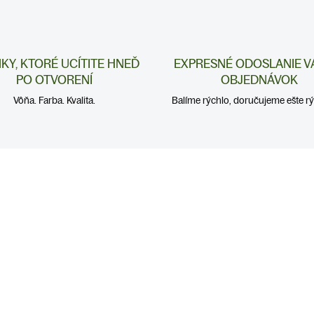
NKY, KTORÉ UCÍTITE HNEĎ
EXPRESNÉ ODOSLANIE V
PO OTVORENÍ
OBJEDNÁVOK
Vôňa. Farba. Kvalita.
Balíme rýchlo, doručujeme ešte rýc
SKLADOM
SKL
(>5 KS)
(>