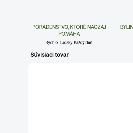
PORADENSTVO, KTORÉ NAOZAJ
BYLI
POMÁHA
Rýchlo. Ľudsky. Každý deň.
Súvisiaci tovar
DENNÉ ČAJE
SKLADOM
(>5 KS)