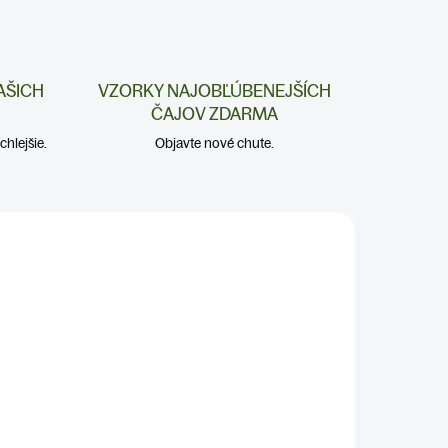
AŠICH
VZORKY NAJOBĽÚBENEJŠÍCH
ČAJOV ZDARMA
hlejšie.
Objavte nové chute.
ADOM
5 KS)