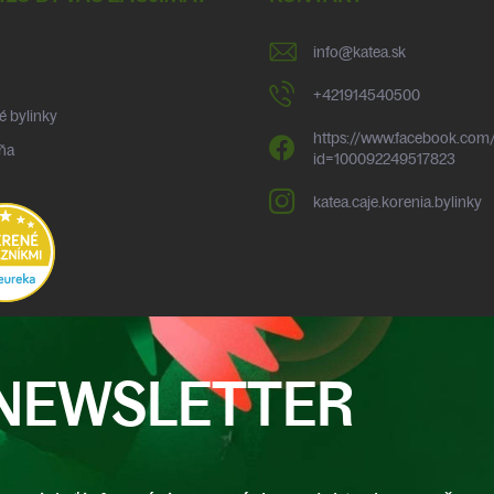
info
@
katea.sk
+421914540500
é bylinky
https://www.facebook.com/
ňa
id=100092249517823
katea.caje.korenia.bylinky
NEWSLETTER