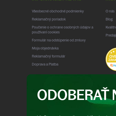
ä
t
Všeobecné obchodné podmienky
O nás
i
e
Reklamačný poriadok
Blog
Poučenie o ochrane osobných údajov a
Kvalitn
používaní cookies
Predaj
Formulár na odstúpenie od zmluvy
Moja objednávka
Reklamačný formulár
Doprava a Platba
ODOBERAŤ 