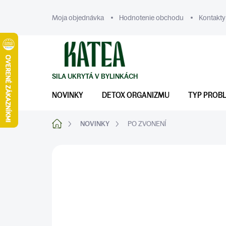
Prejsť
na
Moja objednávka
Hodnotenie obchodu
Kontakty
obsah
NOVINKY
DETOX ORGANIZMU
TYP PROB
Domov
NOVINKY
PO ZVONENÍ
ZNAČKA:
KATEA