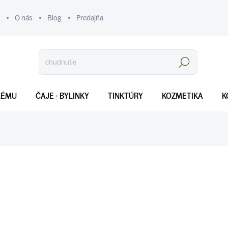
O nás
Blog
Predajňa
Hľadať
LÉMU
ČAJE - BYLINKY
TINKTÚRY
KOZMETIKA
K
€8
Jednotková
SKLADOM
(>5 KS)
cena:
MOŽNOSTI DORUČENIA