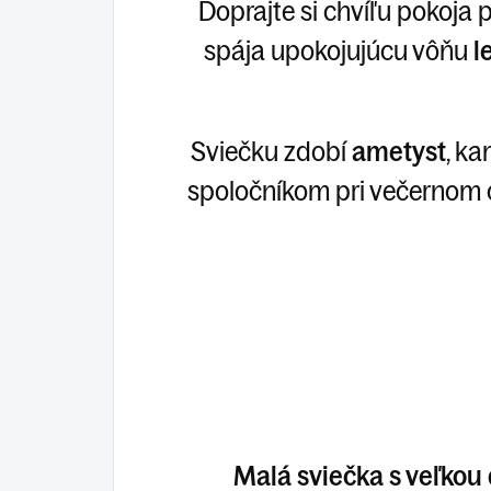
Doprajte si chvíľu pokoja
spája upokojujúcu vôňu
l
Sviečku zdobí
ametyst
, k
spoločníkom pri večernom o
Malá sviečka s veľkou