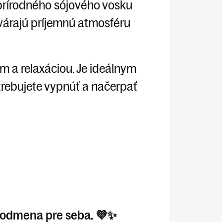
 prírodného sójového vosku
tvárajú príjemnú atmosféru
 a relaxáciou. Je ideálnym
trebujete vypnúť a načerpať
o odmena pre seba. 💜✨