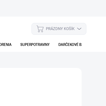
PRÁZDNY KOŠÍK
NÁKUPNÝ
KOŠÍK
ORENIA
SUPERPOTRAVINY
DARČEKOVÉ BALENIA
S