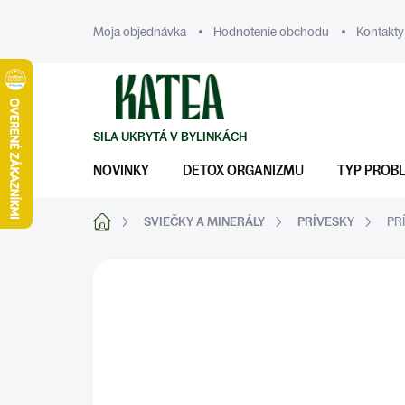
Prejsť
na
Moja objednávka
Hodnotenie obchodu
Kontakty
obsah
NOVINKY
DETOX ORGANIZMU
TYP PROB
Domov
SVIEČKY A MINERÁLY
PRÍVESKY
PR
ZNAČKA:
KATEA