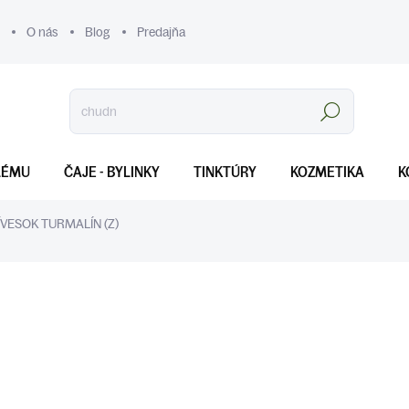
O nás
Blog
Predajňa
Hľadať
LÉMU
ČAJE - BYLINKY
TINKTÚRY
KOZMETIKA
K
ÍVESOK TURMALÍN (Z)
€6
Jednotková
SKLADOM
(>5 KS)
cena:
MOŽNOSTI DORUČENIA