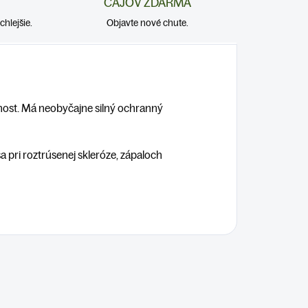
ČAJOV ZDARMA
hlejšie.
Objavte nové chute.
nost. M
á neobyčajne silný ochranný
a pri roztrúsenej skleróze, zápaloch