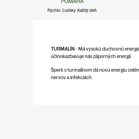
POMÁHA
Rýchlo. Ľudsky. Každý deň.
TURMALÍN
- Má vysokú duchovnú energi
účinok
a
zbavuje nás záporných energií.
Šperk s turmalínom dá novú energiu cel
nervov a infekciách.