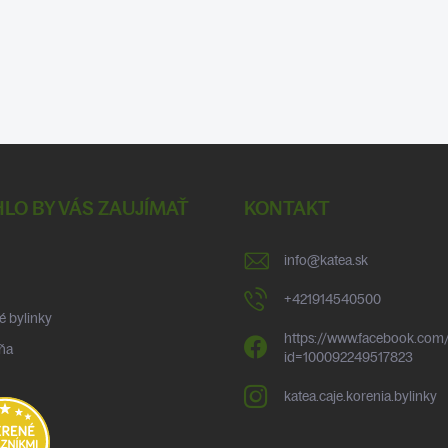
LO BY VÁS ZAUJÍMAŤ
KONTAKT
info
@
katea.sk
+421914540500
é bylinky
https://www.facebook.com/
ňa
id=100092249517823
katea.caje.korenia.bylinky