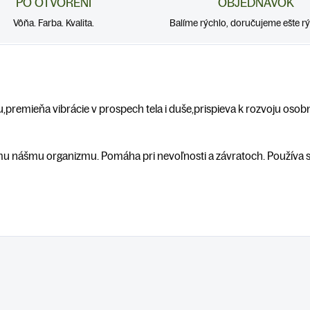
PO OTVORENÍ
OBJEDNÁVOK
Vôňa. Farba. Kvalita.
Balíme rýchlo, doručujeme ešte rýc
u,
premieňa vibrácie v prospech tela i duše,
prispieva k rozvoju osob
ému nášmu organizmu. P
omáha pri nevoľnosti a závratoch. P
oužíva s