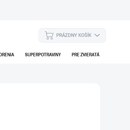
PRÁZDNY KOŠÍK
NÁKUPNÝ
KOŠÍK
ORENIA
SUPERPOTRAVINY
PRE ZVIERATÁ
DARČEKO