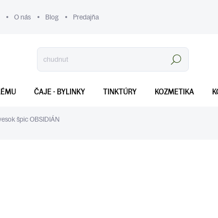
O nás
Blog
Predajňa
Hľadať
LÉMU
ČAJE - BYLINKY
TINKTÚRY
KOZMETIKA
K
vesok špic OBSIDIÁN
€6
Jednotková
SKLADOM
(>5 KS)
cena:
MOŽNOSTI DORUČENIA