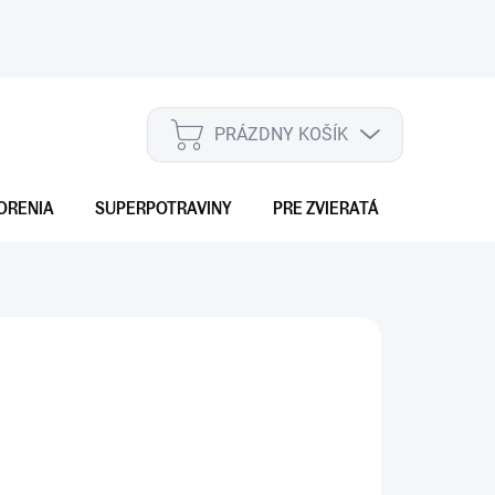
PRÁZDNY KOŠÍK
NÁKUPNÝ
KOŠÍK
ORENIA
SUPERPOTRAVINY
PRE ZVIERATÁ
DARČEKO