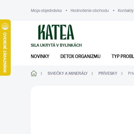
Prejsť
na
Moja objednávka
Hodnotenie obchodu
Kontakty
obsah
NOVINKY
DETOX ORGANIZMU
TYP PROB
Domov
SVIEČKY A MINERÁLY
PRÍVESKY
Prí
ZNAČKA:
KATEA