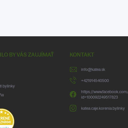
LO BY VÁS ZAUJÍMAŤ
KONTAKT
info
@
katea.sk
+421914540500
é bylinky
https://www.facebook.com/
ňa
id=100092249517823
katea.caje.korenia.bylinky