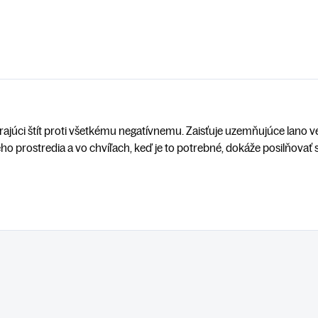
rajúci štít proti všetkému negatívnemu. Zaisťuje uzemňujúce lano v
ého prostredia a vo chvíľach, keď je to potrebné, dokáže posilňovať