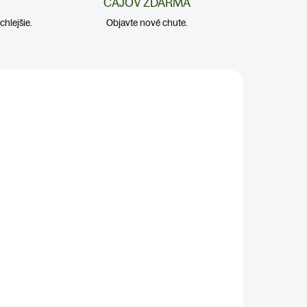
ČAJOV ZDARMA
hlejšie.
Objavte nové chute.