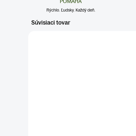
POMÁHA
Rýchlo. Ľudsky. Každý deň.
Súvisiaci tovar
SKLADOM
(>5 KS)
LAPIS LAZULI
€6
Do košíka