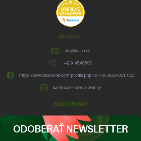
KONTAKT
info
@
katea.sk
+421914540500
https://www.facebook.com/profile.php?id=100092249517823
katea.caje.korenia.bylinky
SLEDUJTE NÁS
ODOBERAŤ NEWSLETTER