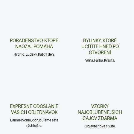
PORADENSTVO, KTORÉ
BYLINKY, KTORÉ
NAOZAJ POMÁHA
UCÍTITE HNEĎ PO
OTVORENÍ
Rýchlo. Ľudsky. Každý deň.
Vôňa. Farba. Kvalita.
EXPRESNÉ ODOSLANIE
VZORKY
VAŠICH OBJEDNÁVOK
NAJOBĽÚBENEJŠÍCH
ČAJOV ZDARMA
Balíme rýchlo, doručujeme ešte
rýchlejšie.
Objavte nové chute.