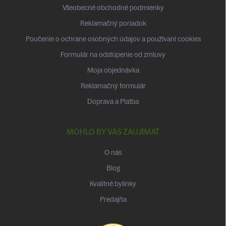
t
Všeobecné obchodné podmienky
i
Reklamačný poriadok
e
Poučenie o ochrane osobných údajov a používaní cookies
Formulár na odstúpenie od zmluvy
Moja objednávka
Reklamačný formulár
Doprava a Platba
MOHLO BY VÁS ZAUJÍMAŤ
O nás
Blog
Kvalitné bylinky
Predajňa