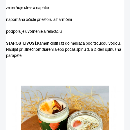
zmierňuje stres a napätie
napomáha očiste priestoru a harmónii
podporuje uvoľnenie a relaxáciu
STAROSTLIVOSŤ:
Kameň čistiť raz do mesiaca pod tečúcou vodou.
Nabíjať pri slnečnom žiarení alebo počas splnu (1. a 2. deň splnu) na
parapete.