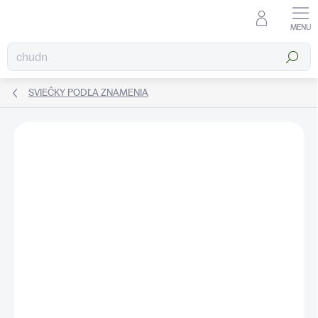
Prejsť
na
obsah
Hľadať
SVIEČKY PODĽA ZNAMENIA
ZNAČKA:
KATEA