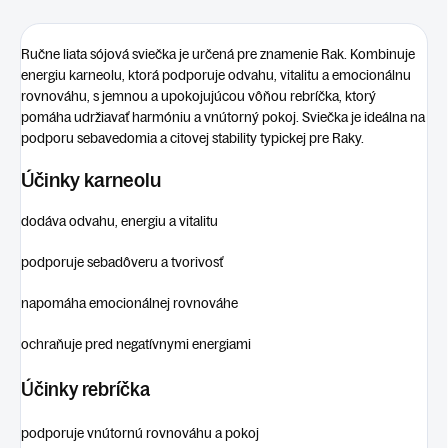
Ručne liata sójová sviečka je určená pre znamenie
Rak
. Kombinuje
energiu
karneolu
, ktorá podporuje odvahu, vitalitu a emocionálnu
rovnováhu, s jemnou a upokojujúcou vôňou
rebríčka
, ktorý
pomáha udržiavať harmóniu a vnútorný pokoj. Sviečka je ideálna na
podporu sebavedomia a citovej stability typickej pre Raky.
Účinky karneolu
dodáva odvahu, energiu a vitalitu
podporuje sebadôveru a tvorivosť
napomáha emocionálnej rovnováhe
ochraňuje pred negatívnymi energiami
Účinky rebríčka
podporuje vnútornú rovnováhu a pokoj