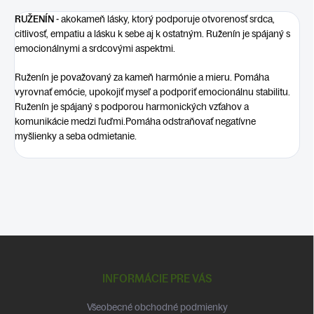
RUŽENÍN -
ako
kameň lásky, ktorý podporuje otvorenosť srdca,
citlivosť, empatiu a lásku k sebe aj k ostatným. Ruženín je spájaný s
emocionálnymi a srdcovými aspektmi.
Ruženín je považovaný za kameň harmónie a mieru. Pomáha
vyrovnať emócie, upokojiť myseľ a podporiť emocionálnu stabilitu.
Ruženín je spájaný s podporou harmonických vzťahov a
komunikácie medzi ľuďmi.
Pomáha odstraňovať negatívne
myšlienky a seba odmietanie.
Z
á
p
INFORMÁCIE PRE VÁS
ä
t
Všeobecné obchodné podmienky