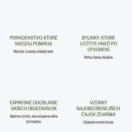
PORADENSTVO, KTORÉ
BYLINKY, KTORÉ
NAOZAJ POMÁHA
UCÍTITE HNEĎ PO
OTVORENÍ
Rýchlo. Ľudsky. Každý deň.
Vôňa. Farba. Kvalita.
EXPRESNÉ ODOSLANIE
VZORKY
VAŠICH OBJEDNÁVOK
NAJOBĽÚBENEJŠÍCH
ČAJOV ZDARMA
Balíme rýchlo, doručujeme ešte
rýchlejšie.
Objavte nové chute.