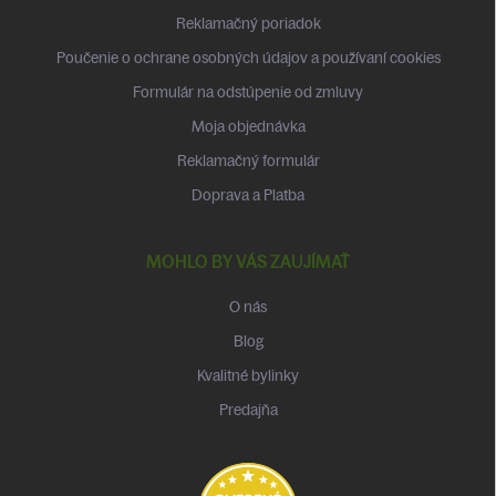
i
Reklamačný poriadok
e
Poučenie o ochrane osobných údajov a používaní cookies
Formulár na odstúpenie od zmluvy
Moja objednávka
Reklamačný formulár
Doprava a Platba
MOHLO BY VÁS ZAUJÍMAŤ
O nás
Blog
Kvalitné bylinky
Predajňa