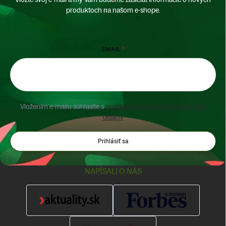
produktoch na našom e-shope.
EMAIL
Vložením e-mailu súhlasíte s
podmienkami ochrany osobných
údajov
Prihlásiť sa
NAPÍSALI O NÁS