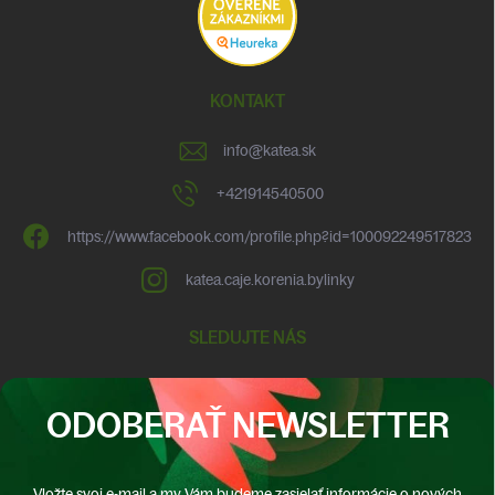
KONTAKT
info
@
katea.sk
+421914540500
https://www.facebook.com/profile.php?id=100092249517823
katea.caje.korenia.bylinky
SLEDUJTE NÁS
ODOBERAŤ NEWSLETTER
Vložte svoj e-mail a my Vám budeme zasielať informácie o nových