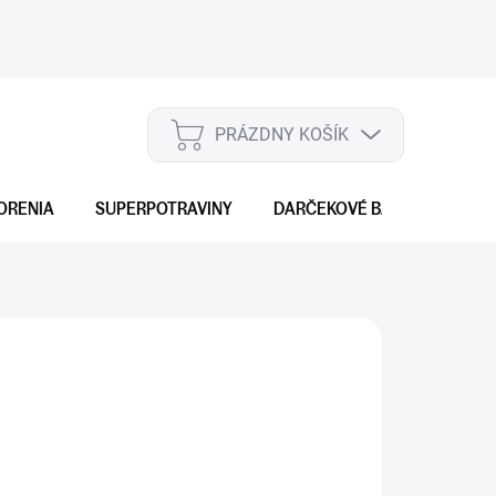
PRÁZDNY KOŠÍK
NÁKUPNÝ
KOŠÍK
ORENIA
SUPERPOTRAVINY
DARČEKOVÉ BALENIA
S