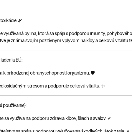
toxikácie 🌿
čne využívaná bylina, ktorá sa spája s podporou imunity, pohybové
ve je známa svojím pozitívnym vplyvom na kĺby a celkovú vitalitu te
iadenia EÚ:
va k prirodzenej obranyschopnosti organizmu. 🛡️
d oxidačným stresom a podporuje celkovú vitalitu. ✨
é používanie):
e sa využíva na podporu zdravia kĺbov, šliach a svalov. 🦴
iteľstve sa spája s podporou vylučovania škodlivých látok z tela. 💧