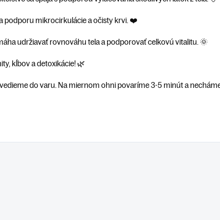
a podporu mikrocirkulácie a očisty krvi. ❤️
áha udržiavať rovnováhu tela a podporovať celkovú vitalitu. 🌞
ty, kĺbov a detoxikácie!
🌿
rivedieme do varu. Na miernom ohni povaríme 3-5 minút a necháme