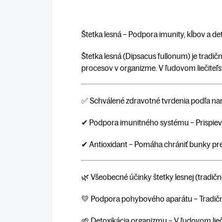
Štetka lesná – Podpora imunity, kĺbov a de
Štetka lesná (Dipsacus fullonum) je tradi
procesov v organizme. V ľudovom liečiteľst
✅ Schválené zdravotné tvrdenia podľa nar
✔
Podpora imunitného systému
– Prispie
✔
Antioxidant
– Pomáha chrániť bunky pre
🌿 Všeobecné účinky štetky lesnej (tradičn
💛
Podpora pohybového aparátu
– Tradičn
🌱
Detoxikácia organizmu
– V ľudovom lieč