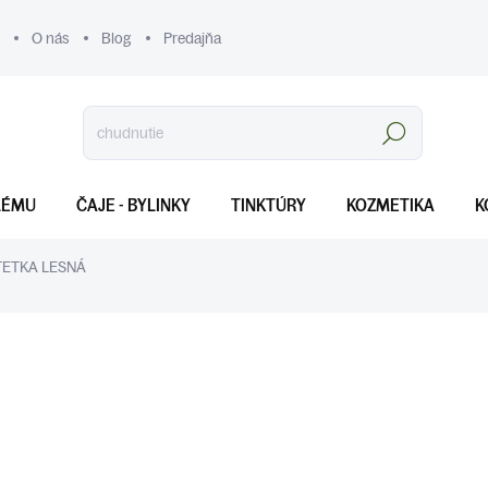
O nás
Blog
Predajňa
Hľadať
LÉMU
ČAJE - BYLINKY
TINKTÚRY
KOZMETIKA
K
TETKA LESNÁ
€7
Jednotková
SKLADOM
(>5 KS)
cena:
MOŽNOSTI DORUČENIA