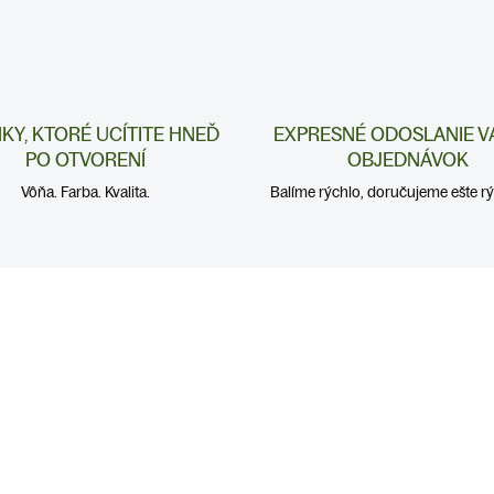
NKY, KTORÉ UCÍTITE HNEĎ
EXPRESNÉ ODOSLANIE V
PO OTVORENÍ
OBJEDNÁVOK
Vôňa. Farba. Kvalita.
Balíme rýchlo, doručujeme ešte rýc
A DETOX
IMUNITA
PEČEŇ A DETOX