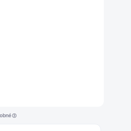
ADOM
SKLADOM
5 KS)
(>5 KS)
ČISTÁ PEČEŇ
€9,99
Do košíka
✅ Podporuje regeneráciu pečene
e ✅
✅Podpora detoxikácie pečene ✅
Podporuje vitalitu a energiu
✅Prispieva k celkovej
obranyschopnosti organizmu ✅
BALENIE: 250g
obné (3)