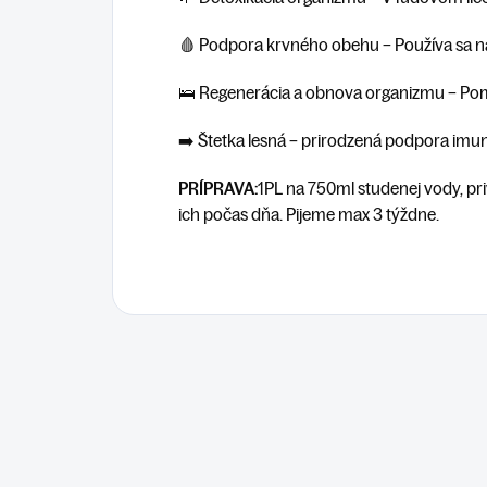
🩸
Podpora krvného obehu
– Používa sa n
🛌
Regenerácia a obnova organizmu
– Pom
➡️
Štetka lesná – prirodzená podpora imuni
PRÍPRAVA:
1PL na 750ml studenej vody, p
ich počas dňa. Pijeme max 3 týždne.