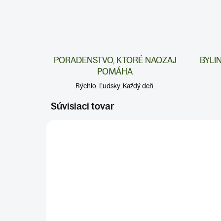
PORADENSTVO, KTORÉ NAOZAJ
BYLI
POMÁHA
Rýchlo. Ľudsky. Každý deň.
Súvisiaci tovar
TRÁVENIE A ŽALÚDOK
PEČEŇ 
PEČEŇ A DETOX