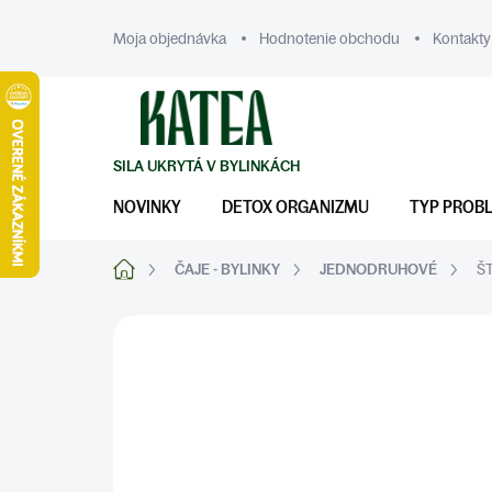
Prejsť
na
Moja objednávka
Hodnotenie obchodu
Kontakty
obsah
NOVINKY
DETOX ORGANIZMU
TYP PROB
Domov
ČAJE - BYLINKY
JEDNODRUHOVÉ
Š
ZNAČKA:
KATEA
TRÁVENIE A ŽALÚDOK
PEČEŇ A DETOX