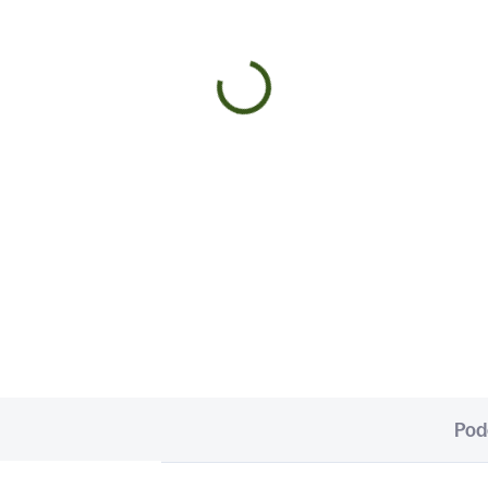
SKLADOM
SKL
(>5 KS)
(>
ČEŇ
TINKTÚRA PEČEŇ
,99
€9,99
Do košíka
Do košíka
DNES KONČIA TVOJE
✅ Podpora detoxikácie pečene
BLÉMY S PEČEŇOU ✅
✅Podpora regenerácie pečen
poruje správné činnosť pečene
Podpora trávenia ✅ Podpora
spieva k regenerácii
vitality ✅ BALENIE: 50ml
eňových buniek ✅ Pomáha pri
ste organizmu ✅Ručne miešané
lené...
Pod