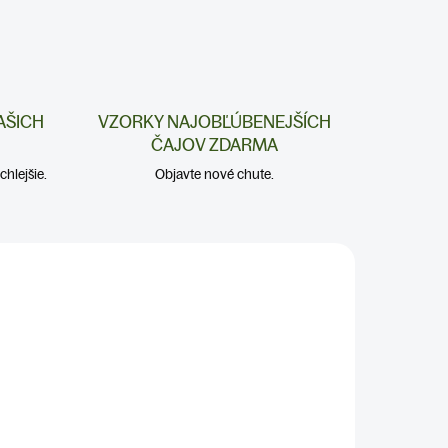
AŠICH
VZORKY NAJOBĽÚBENEJŠÍCH
ČAJOV ZDARMA
hlejšie.
Objavte nové chute.
TRÁVENIE A ŽALÚDOK
PEČEŇ A DETOX
KATKA ODPORÚČA