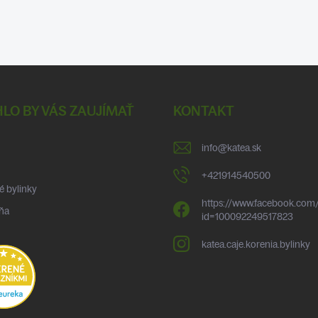
LO BY VÁS ZAUJÍMAŤ
KONTAKT
info
@
katea.sk
+421914540500
é bylinky
https://www.facebook.com/
ňa
id=100092249517823
katea.caje.korenia.bylinky