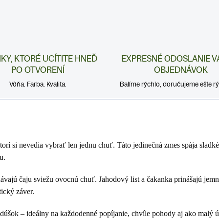
NKY, KTORÉ UCÍTITE HNEĎ
EXPRESNÉ ODOSLANIE V
PO OTVORENÍ
OBJEDNÁVOK
Vôňa. Farba. Kvalita.
Balíme rýchlo, doručujeme ešte rýc
orí si nevedia vybrať len jednu chuť. Táto jedinečná zmes spája sladké
u.
odávajú čaju sviežu ovocnú chuť. Jahodový list a čakanka prinášajú jemno
ický záver.
 dúšok – ideálny na každodenné popíjanie, chvíle pohody aj ako malý ú