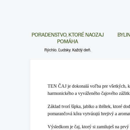
PORADENSTVO, KTORÉ NAOZAJ
BYLI
POMÁHA
Rýchlo. Ľudsky. Každý deň.
TEN ČAJ
je dokonalá voľba pre všetkých, kt
harmonického a vyváženého čajového zážitk
Základ tvorí šípka, jablko a ibištek, ktoré d
pomarančová kôra vytvárajú hrejivý a aromat
Výsledkom je čaj, ktorý si zamiluješ na prvý