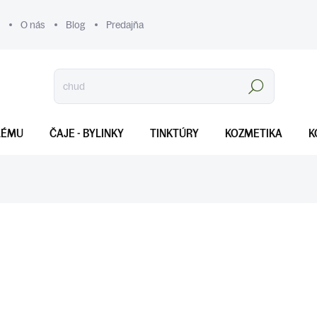
O nás
Blog
Predajňa
Hľadať
LÉMU
ČAJE - BYLINKY
TINKTÚRY
KOZMETIKA
K
€7
Jednotková
SKLADOM
(>5 KS)
cena:
MOŽNOSTI DORUČENIA