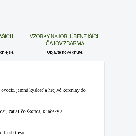
AŠICH
VZORKY NAJOBĽÚBENEJŠÍCH
ČAJOV ZDARMA
hlejšie.
Objavte nové chute.
 ovocie, jemnú kyslosť a hrejivé koreniny do
sť, zatiaľ čo škorica, klinčeky a
nik od stresu.