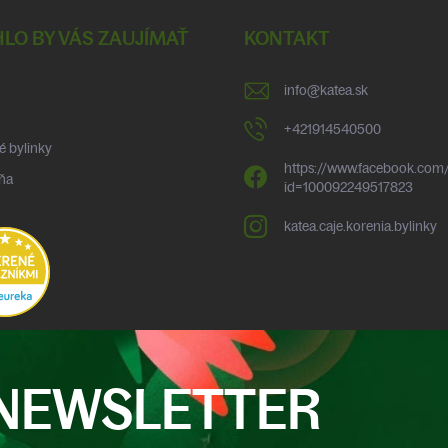
LO BY VÁS ZAUJÍMAŤ
KONTAKT
info
@
katea.sk
+421914540500
é bylinky
https://www.facebook.com/
ňa
id=100092249517823
katea.caje.korenia.bylinky
NEWSLETTER