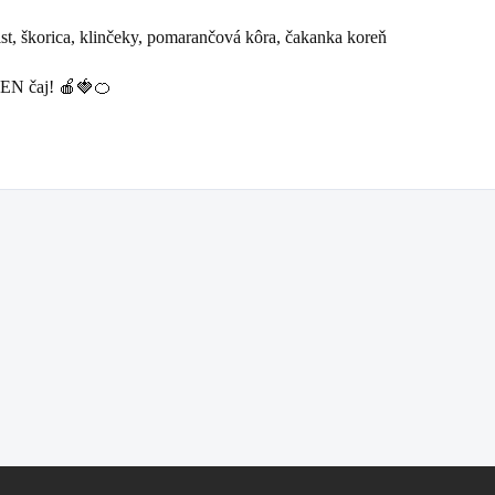
ist, škorica, klinčeky, pomarančová kôra, čakanka koreň
 TEN čaj! 🍎🍓🍊