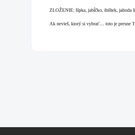
ZLOŽENIE: šípka, jabĺčko, ibištek, jahoda l
Ak nevieš, ktorý si vybrať… toto je presne
Z