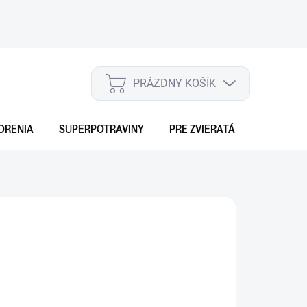
PRÁZDNY KOŠÍK
NÁKUPNÝ
KOŠÍK
ORENIA
SUPERPOTRAVINY
PRE ZVIERATÁ
DARČEKO