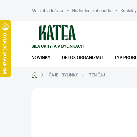
Prejsť
na
Moja objednávka
Hodnotenie obchodu
Kontakty
obsah
NOVINKY
DETOX ORGANIZMU
TYP PROB
Domov
ČAJE - BYLINKY
TEN ČAJ
ZNAČKA:
KATEA
DENNÉ ČAJE