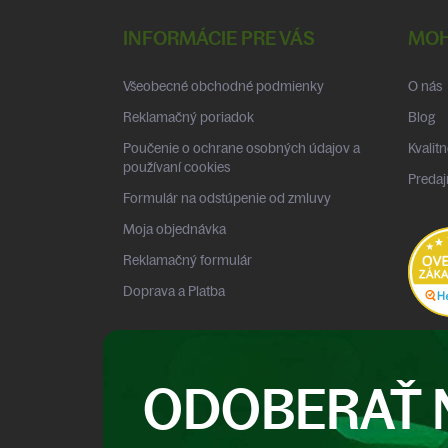
á
p
INFORMÁCIE PRE VÁS
MOH
ä
t
Všeobecné obchodné podmienky
O nás
i
e
Reklamačný poriadok
Blog
Poučenie o ochrane osobných údajov a
Kvalitn
používaní cookies
Predaj
Formulár na odstúpenie od zmluvy
Moja objednávka
Reklamačný formulár
Doprava a Platba
ODOBERAŤ 