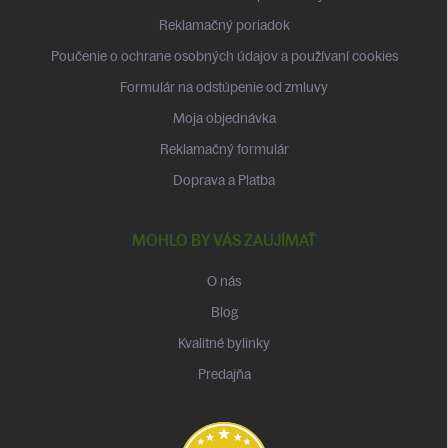
i
Reklamačný poriadok
e
Poučenie o ochrane osobných údajov a používaní cookies
Formulár na odstúpenie od zmluvy
Moja objednávka
Reklamačný formulár
Doprava a Platba
MOHLO BY VÁS ZAUJÍMAŤ
O nás
Blog
Kvalitné bylinky
Predajňa