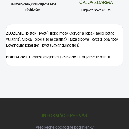
ČAJOV ZDARMA
Balíme rýchlo, doručujeme ešte
rýchlejšie.
Objavte nové chute.
ZLOŽENIE:
Ibištek - kvet( Hibisci flos), Červená repa (Radix betae
vulgaris), Šípka - plod (Rosa canina), Ruža šípová - kvet (Rosa flos),
Levanduľa lekárska - kvet (Lavandulae flos)
PRÍPRAVA:
1ČL zmesi zalejeme 0,25l vody. Lúhujeme 12 minút.
Z
á
p
INFORMÁCIE PRE VÁS
ä
t
Všeobecné obchodné podmienky