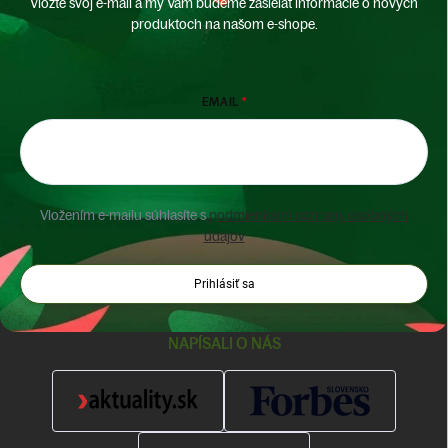
Vložte svoj e-mail a my Vám budeme zasielať informácie o nových
produktoch na našom e-shope.
EMAIL
Vložením e-mailu súhlasíte s
podmienkami ochrany osobných
údajov
Prihlásiť sa
NAPÍSALI O NÁS