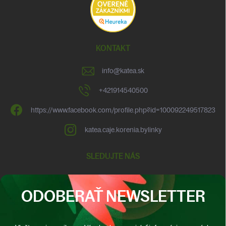
KONTAKT
info
@
katea.sk
+421914540500
https://www.facebook.com/profile.php?id=100092249517823
katea.caje.korenia.bylinky
SLEDUJTE NÁS
ODOBERAŤ NEWSLETTER