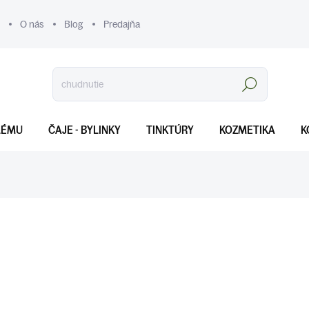
O nás
Blog
Predajňa
Hľadať
LÉMU
ČAJE - BYLINKY
TINKTÚRY
KOZMETIKA
K
€7
Jednotková
SKLADOM
(>5 KS)
cena:
MOŽNOSTI DORUČENIA