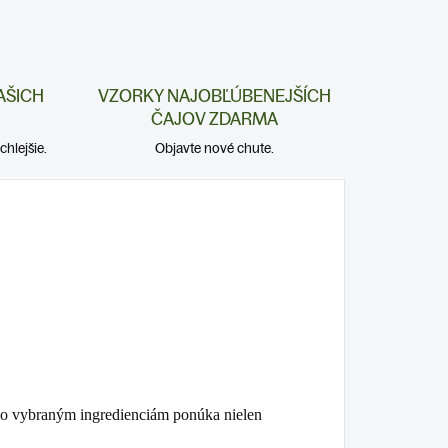
AŠICH
VZORKY NAJOBĽÚBENEJŠÍCH
ČAJOV ZDARMA
hlejšie.
Objavte nové chute.
ivo vybraným ingredienciám ponúka nielen