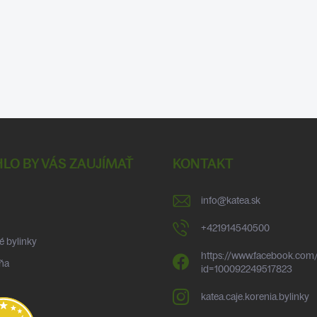
LO BY VÁS ZAUJÍMAŤ
KONTAKT
info
@
katea.sk
+421914540500
é bylinky
https://www.facebook.com/
ňa
id=100092249517823
katea.caje.korenia.bylinky