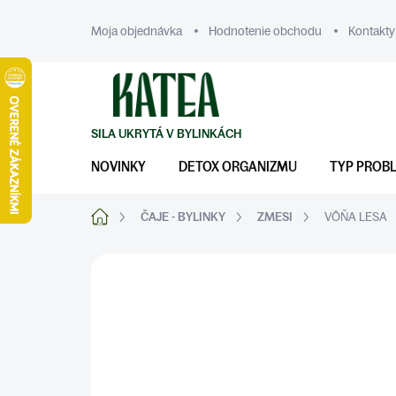
Prejsť
na
Moja objednávka
Hodnotenie obchodu
Kontakty
obsah
NOVINKY
DETOX ORGANIZMU
TYP PROB
Domov
ČAJE - BYLINKY
ZMESI
VÔŇA LESA
ZNAČKA:
KATEA
DENNÉ ČAJE