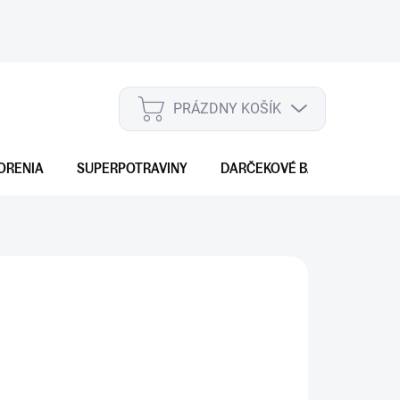
PRÁZDNY KOŠÍK
NÁKUPNÝ
KOŠÍK
ORENIA
SUPERPOTRAVINY
DARČEKOVÉ BALENIA
S