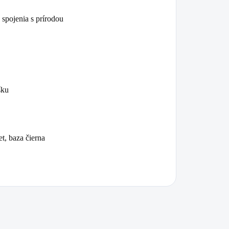
 spojenia s prírodou
šku
et, baza čierna