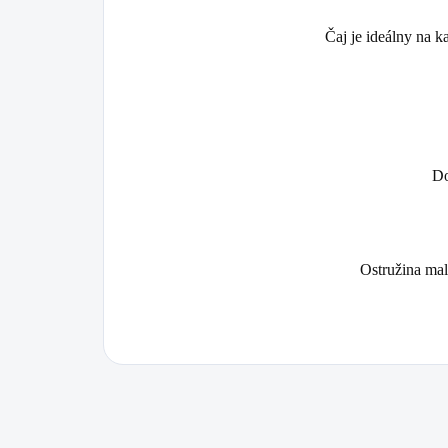
Čaj je ideálny na k
Do
Ostružina mali