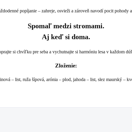
aždodenné popíjanie – zahreje, osvieži a zároveň navodí pocit pohody a
Spomaľ medzi stromami.
Aj keď si doma.
prajte si chvíľku pre seba a vychutnajte si harmóniu lesa v každom dú
Zloženie:
nová – list, ruža šípová, arónia – plod, jahoda – list, slez maurský – kv